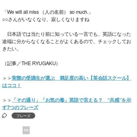
「We will all miss （人の名前） so much.」
○○さんがいなくなり、寂しくなりますね
日本語では当たり前に知っている一言でも、英語になった
途端に分からなくなることがよくあるので、チェックしてお
きたい。
（記事／THE RYUGAKU）
＞＞
実際の受講生が選ぶ 満足度の高い【英会話スクール】
はココ！
＞＞
「その通り」「お気の毒」英語で言える？ “共感”を示
す7つのフレーズ
フレーズ
PR