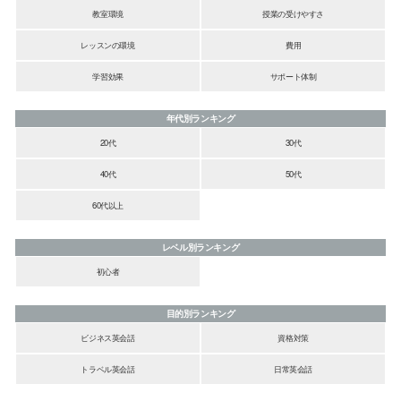
教室環境
授業の受けやすさ
レッスンの環境
費用
学習効果
サポート体制
年代別ランキング
20代
30代
40代
50代
60代以上
レベル別ランキング
初心者
目的別ランキング
ビジネス英会話
資格対策
トラベル英会話
日常英会話