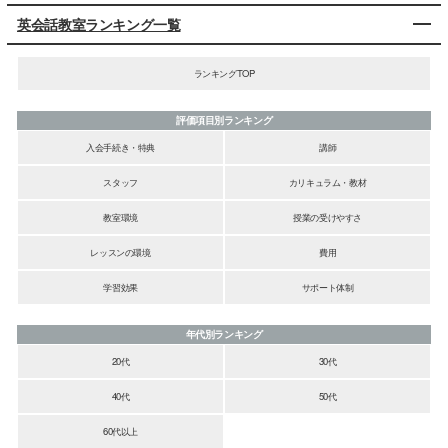
英会話教室ランキング一覧
ランキングTOP
評価項目別ランキング
入会手続き・特典
講師
スタッフ
カリキュラム・教材
教室環境
授業の受けやすさ
レッスンの環境
費用
学習効果
サポート体制
年代別ランキング
20代
30代
40代
50代
60代以上