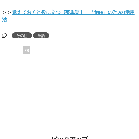
＞＞
覚えておくと役に立つ【英単語】 「free」の7つの活用
法
その他
単語
PR
ピックアップ