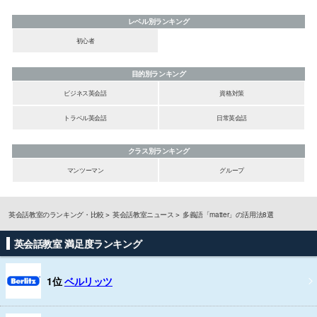
レベル別ランキング
初心者
目的別ランキング
ビジネス英会話
資格対策
トラベル英会話
日常英会話
クラス別ランキング
マンツーマン
グループ
英会話教室のランキング・比較
英会話教室ニュース
多義語「matter」の活用法8選
英会話教室 満足度ランキング
1位
ベルリッツ