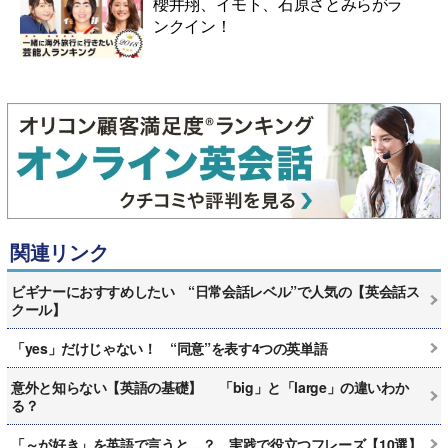
櫻井翔、イモト、石原さとみらがラ
ンクイン！
関連リンク
ビギナーにおすすめしたい “日常会話レベル”で人気の【英会話ス
クール】
「yes」だけじゃない！ “同意”を表す4つの英単語
意外と知らない【英語の基礎】 「big」と「large」の違いわか
る？
「～が好き」を英語で言うと…？ 実践で役立つフレーズ【10選】