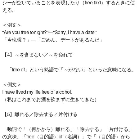
シーが空いていることを表現したり（free taxi）するときに使
える。
＜例文＞
“Are you free tonight?”―“Sorry, I have a date.”
「今晩暇？」―「ごめん、デートがあるんだ」
【4】～を含まない／～を免れて
「free of」という熟語で「～がない」といった意味になる。
＜例文＞
I have lived my life free of alcohol.
（私はこれまでお酒を飲まずに生きてきた）
【5】離れる／除去する／片付ける
動詞で「（何かから）離れる」「除去する」「片付ける」
の意味。「free（目的語）of（名詞）」で「（目的語）から