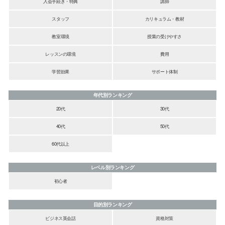
入会手続き・特典
講師
スタッフ
カリキュラム・教材
教室環境
授業の受けやすさ
レッスンの環境
費用
学習効果
サポート体制
年代別ランキング
20代
30代
40代
50代
60代以上
レベル別ランキング
初心者
目的別ランキング
ビジネス英会話
資格対策