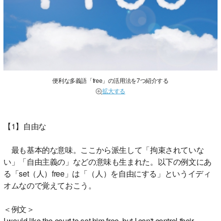
便利な多義語「free」の活用法を7つ紹介する
拡大する
【1】自由な
最も基本的な意味。ここから派生して「拘束されていな
い」「自由主義の」などの意味も生まれた。以下の例文にあ
る「set（人）free」は「（人）を自由にする」というイディ
オムなので覚えておこう。
＜例文＞
I would like the court to set him free, but I can't control their