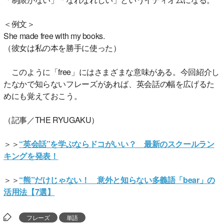
＜例文＞
She made free with my books.
（彼女は私の本を勝手に使った）
このように「free」にはさまざまな意味がある。今回紹介し
たなかで知らないフレーズがあれば、英会話の幅を広げるた
めにも覚えておこう。
（記事／THE RYUGAKU）
＞＞
“英会話”を学ぶならドコがいい？ 最新のスクールラン
キングを発表！
＞＞
“熊”だけじゃない！ 意外と知らない多義語「bear」の
活用法【7選】
フレーズ
単語