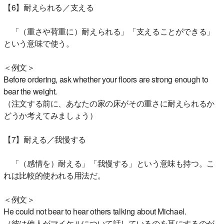
【6】耐えられる／支える
「（重さや荷重に）耐えられる」「支えることができる」
という意味で使う。
＜例文＞
Before ordering, ask whether your floors are strong enough to
bear the weight.
（注文する前に、あなたの家の床がその重さに耐えられるか
どうか考えてみましょう）
【7】耐える／我慢する
「（感情を）耐える」「我慢する」という意味も持つ。こ
れは比較的使われる用法だ。
＜例文＞
He could not bear to hear others talking about Michael.
（彼は他人がマイケルについて話しているのを耳にするのが