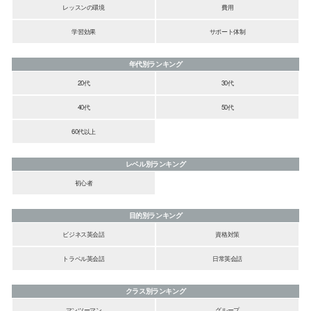
レッスンの環境
費用
学習効果
サポート体制
年代別ランキング
20代
30代
40代
50代
60代以上
レベル別ランキング
初心者
目的別ランキング
ビジネス英会話
資格対策
トラベル英会話
日常英会話
クラス別ランキング
マンツーマン
グループ