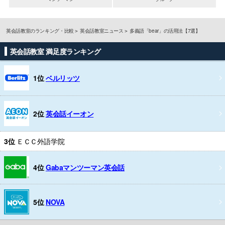
英会話教室のランキング・比較
英会話教室ニュース
多義語「bear」の活用法【7選】
英会話教室 満足度ランキング
1位
ベルリッツ
2位
英会話イーオン
3位
ＥＣＣ外語学院
4位
Gabaマンツーマン英会話
5位
NOVA