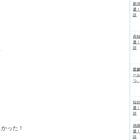
新
選
説
高
選
＿
説
愛媛
ー
つ...
仙
選
説
池袋
しかった！
選
説
＿