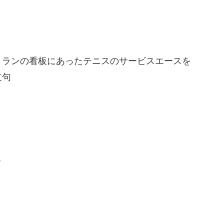
トランの看板にあったテニスのサービスエースを
文句
＿