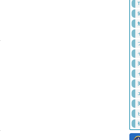
！
＿
＿