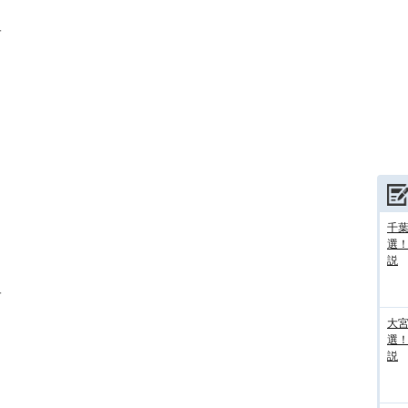
＿
千葉
選
説
＿
大宮
選
説