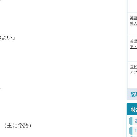
英
導入
のよい」
英語
ア・
ス
アプ
。
＿
記
特
」（主に俗語）