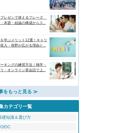
語プレゼンで使えるフレーズ
・本題・結論の構成からス...
を学ぶメリット12選！キャリ
収入・視野が広がる理由と...
ピーキングの練習方法｜独学・
リ・オンライン英会話で上...
事をもっと見る ≫
集カテゴリ一覧
基礎知識＆選び方
TOEIC