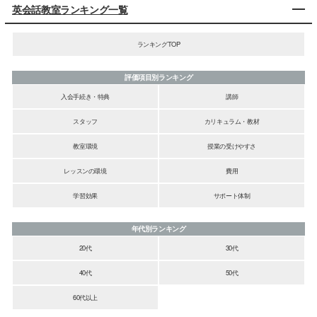
英会話教室ランキング一覧
ランキングTOP
評価項目別ランキング
入会手続き・特典
講師
スタッフ
カリキュラム・教材
教室環境
授業の受けやすさ
レッスンの環境
費用
学習効果
サポート体制
年代別ランキング
20代
30代
40代
50代
60代以上