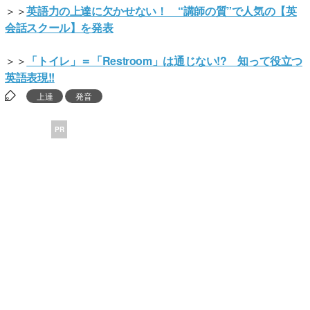
＞＞
英語力の上達に欠かせない！ “講師の質”で人気の【英
会話スクール】を発表
＞＞
「トイレ」＝「Restroom」は通じない!? 知って役立つ
英語表現!!
上達
発音
PR