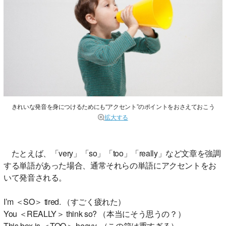
きれいな発音を身につけるためにも“アクセント”のポイントをおさえておこう
拡大する
たとえば、「very」「so」「too」「really」など文章を強調
する単語があった場合、通常それらの単語にアクセントをお
いて発音される。
I’m ＜SO＞ tired. （すごく疲れた）
You ＜REALLY＞ think so? （本当にそう思うの？）
This box is ＜TOO＞ heavy. （この箱は重すぎる）