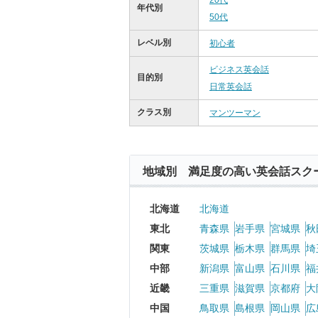
20代
年代別
50代
レベル別
初心者
ビジネス英会話
目的別
日常英会話
クラス別
マンツーマン
地域別 満足度の高い英会話スク
北海道
北海道
東北
青森県
岩手県
宮城県
秋
関東
茨城県
栃木県
群馬県
埼
中部
新潟県
富山県
石川県
福
近畿
三重県
滋賀県
京都府
大
中国
鳥取県
島根県
岡山県
広