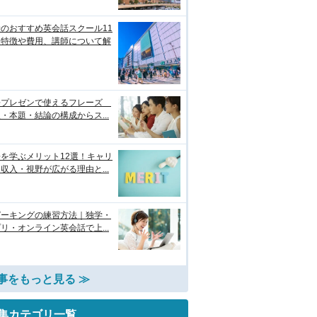
のおすすめ英会話スクール11
！特徴や費用、講師について解
語プレゼンで使えるフレーズ
・本題・結論の構成からス...
を学ぶメリット12選！キャリ
収入・視野が広がる理由と...
ピーキングの練習方法｜独学・
リ・オンライン英会話で上...
事をもっと見る ≫
集カテゴリ一覧