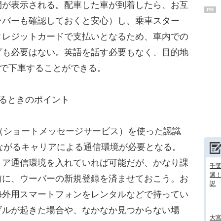
間が表示される。配車した車が到着したら、お互
PR
ンバーも確認しておくと安心）し、乗車スター
クレジットカードで支払いとなるため、車内での
プも必要はない。英語を話す必要もなく、目的地
一言で下車することができる。
るときのポイント
（ショートメッセージサービス）を使った認識
ながるキャリアによる通信環境が必要となる。
リア通信環境を入れていれば可能だが、かなり課
千葉
選
前に、ウーバーの新規登録を済ませておこう。お
説
海外用スマートフォンをレンタルなどで持ってい
ブルが起きた場合や、なかなか見つからない場
大宮