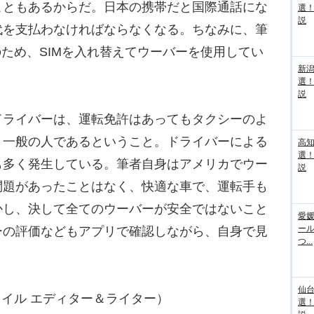
こともあるからだ。日本の携帯だと国際通話にな
選
説
代を支払わなければならなくなる。ちなみに、筆
neのため、SIMを入れ替えてウーバーを使用してい
新
選
説
ライバーは、運転免許はあってもタクシーのよ
、一般の人であるということ。ドライバーによる
高
選
も多く発生している。筆者自身はアメリカでウー
説
問題があったことはなく、快適な車で、運転手も
かし、決して全てのウーバーが安全ではないこと
愛媛
ー
ーの評価などもアプリで確認しながら、自身で見
つ...
仙
フスタイル エディター＆ライター）
選