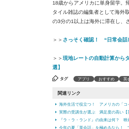
18歳からアメリカに単身留学。
タイル雑誌の編集者として海外
の3分の1以上は海外に滞在し、
＞＞
さっそく確認！ “日常会話
＞＞
現地レートの自動計算から
選】
タグ
アプリ
おすすめ
英
関連リンク
海外生活で役立つ！ アメリカの「コ
実際の受講生が選ぶ 満足度の高い【
『ラ・ラ・ランド』の由来は何？ 映
今年の夏「英会話」を極めるなら！ “