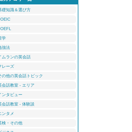
基礎知識＆選び方
TOEIC
TOEFL
留学
勉強法
イムランの英会話
フレーズ
その他の英会話トピック
英会話教室 - エリア
インタビュー
英会話教室 - 体験談
エンタメ
英検・その他