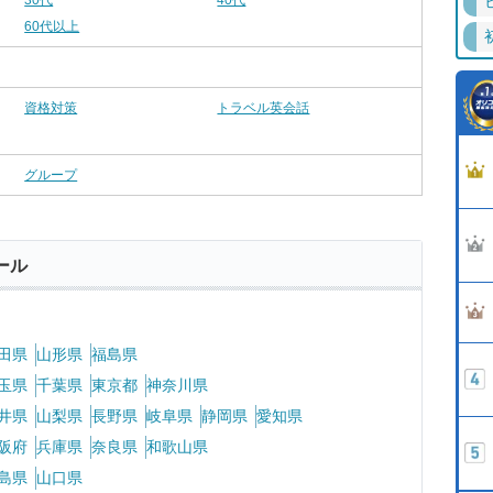
30代
40代
60代以上
資格対策
トラベル英会話
グループ
ール
田県
山形県
福島県
玉県
千葉県
東京都
神奈川県
井県
山梨県
長野県
岐阜県
静岡県
愛知県
阪府
兵庫県
奈良県
和歌山県
島県
山口県