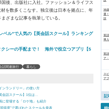
説
帰国後、出版社に入社。ファッション＆ライフス
取材を数多くこなす。独立後は日本を拠点に、年
池袋
選
さまざまな記事を執筆している。
説
レベル”で人気の【英会話スクール】ランキング
英
導入
タクシーの手配まで！ 海外で役立つアプリ【5
英語
ア・
会話関連旅行
暮らし
ス
アプ
インランドリー」の使い方
英会話スクール】1位は…
記
画に登場する「ロケ地」も紹介
習得度”で選ばれたスクールを発表
特