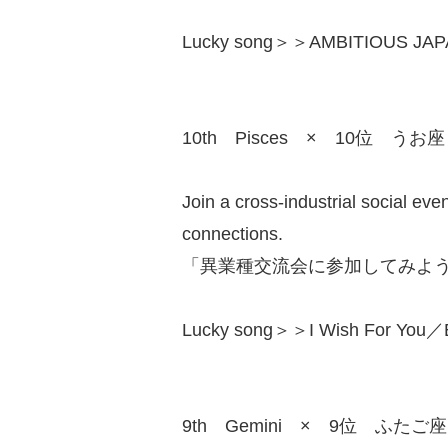
Lucky song＞＞AMBITIOUS JAP
10th Pisces × 10位 うお座
Join a cross-industrial social ev
connections.
「異業種交流会に参加してみよ
Lucky song＞＞I Wish For You／E
9th Gemini × 9位 ふたご座