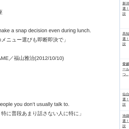
新
選
座
説
 make a snap decision even during lunch.
高
のメニュー選びも即断即決で」
選
説
／GAME／福山雅治(2012/10/10)
愛媛
ー
つ...
仙
選
ople you don’t usually talk to.
説
。特に普段あまり話さない人に特に」
池袋
選
説