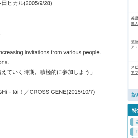
多田ヒカル(2005/9/28)
英
導入
座
英語
ア・
 increasing invitations from various people.
ons.
ス
増えていく時期。積極的に参加しよう」
アプ
sHi－tai！／CROSS GENE(2015/10/7)
記
特