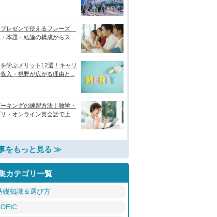
語プレゼンで使えるフレーズ
・本題・結論の構成からス...
を学ぶメリット12選！キャリ
収入・視野が広がる理由と...
ピーキングの練習方法｜独学・
リ・オンライン英会話で上...
事をもっと見る ≫
集カテゴリ一覧
基礎知識＆選び方
TOEIC