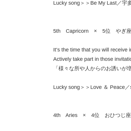
Lucky song＞＞Be My Last／宇
5th Capricorn × 5位 やぎ
It’s the time that you will receive
Actively take part in those invitati
「様々な所や人からのお誘いが
Lucky song＞＞Love ＆ Peace／
4th Aries × 4位 おひつじ座