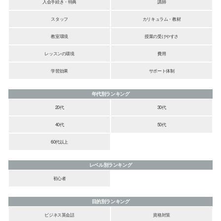
入会手続き・特典
講師
スタッフ
カリキュラム・教材
教室環境
授業の受けやすさ
レッスンの環境
費用
学習効果
サポート体制
年代別ランキング
20代
30代
40代
50代
60代以上
レベル別ランキング
初心者
目的別ランキング
ビジネス英会話
資格対策