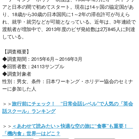
アと日本の間で初めてスタート。現在は14ヶ国の協定国があ
り、18歳から30歳の日本国民に1～2年の滞在許可が与えら
れ、就学・就労などが可能となっている。近年は、3年連続で
渡航者が増加中で、2013年度のビザ発給数は2万845人に到達
している。
【調査概要】
◆調査期間：2015年6月～2016年3月
◆回答者数：24113サンプル
◆調査対象者
性別：男女、条件：日本ワーキング・ホリデー協会のセミナ
ーに参加した人
＞＞
旅行前にチェック！ “日常会話レベル”で人気の「英会
話スクール」ランキング
＞＞
＜あわせて読みたい＞快適な空の旅に“食事”も重要！
「機内食」世界一はどこ？