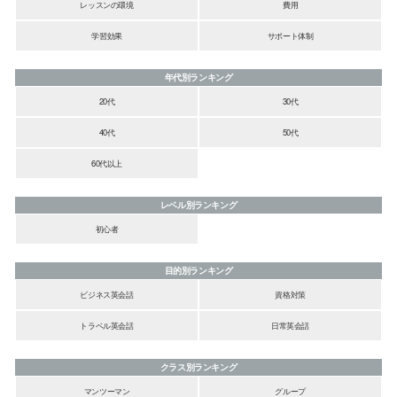
レッスンの環境
費用
学習効果
サポート体制
年代別ランキング
20代
30代
40代
50代
60代以上
レベル別ランキング
初心者
目的別ランキング
ビジネス英会話
資格対策
トラベル英会話
日常英会話
クラス別ランキング
マンツーマン
グループ