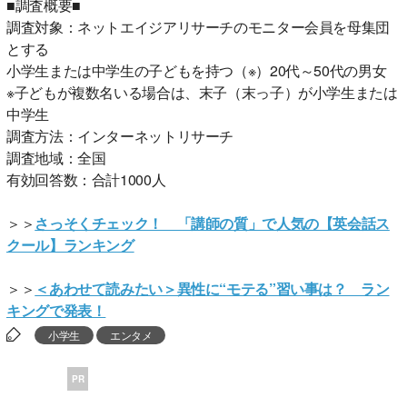
■調査概要■
調査対象：ネットエイジアリサーチのモニター会員を母集団
とする
小学生または中学生の子どもを持つ（※）20代～50代の男女
※子どもが複数名いる場合は、末子（末っ子）が小学生または
中学生
調査方法：インターネットリサーチ
調査地域：全国
有効回答数：合計1000人
＞＞
さっそくチェック！ 「講師の質」で人気の【英会話ス
クール】ランキング
＞＞
＜あわせて読みたい＞異性に“モテる”習い事は？ ラン
キングで発表！
小学生
エンタメ
PR