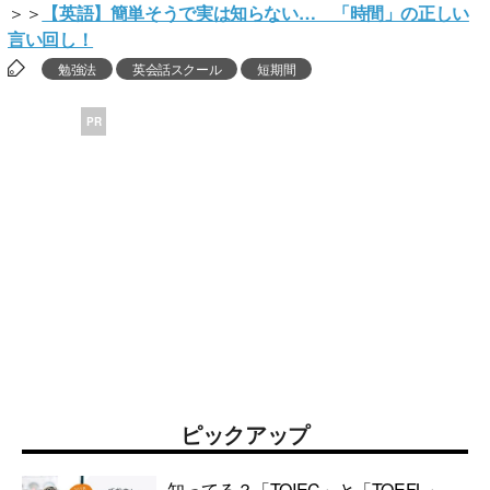
＞＞
【英語】簡単そうで実は知らない… 「時間」の正しい
言い回し！
勉強法
英会話スクール
短期間
PR
ピックアップ
知ってる？「TOIEC」と「TOEFL」