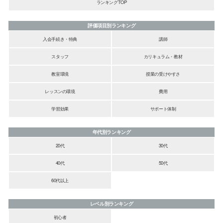
ランキングTOP
評価項目別ランキング
入会手続き・特典
講師
スタッフ
カリキュラム・教材
教室環境
授業の受けやすさ
レッスンの環境
費用
学習効果
サポート体制
年代別ランキング
20代
30代
40代
50代
60代以上
レベル別ランキング
初心者