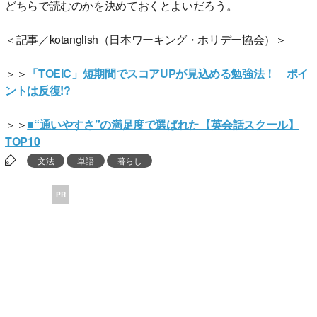
どちらで読むのかを決めておくとよいだろう。
＜記事／kotanglish（日本ワーキング・ホリデー協会）＞
＞＞
「TOEIC」短期間でスコアUPが見込める勉強法！ ポイ
ントは反復!?
＞＞
■“通いやすさ”の満足度で選ばれた【英会話スクール】
TOP10
文法
単語
暮らし
PR