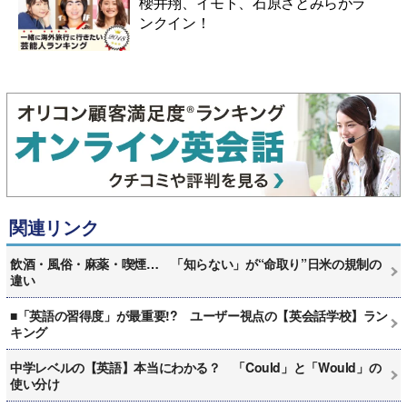
櫻井翔、イモト、石原さとみらがラ
ンクイン！
関連リンク
飲酒・風俗・麻薬・喫煙… 「知らない」が“命取り”日米の規制の
違い
■「英語の習得度」が最重要!? ユーザー視点の【英会話学校】ラン
キング
中学レベルの【英語】本当にわかる？ 「Could」と「Would」の
使い分け