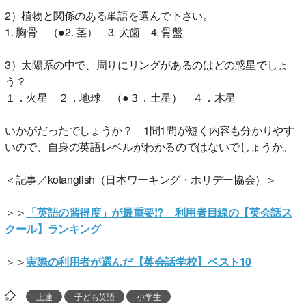
2）植物と関係のある単語を選んで下さい。
1. 胸骨 （●2. 茎） 3. 犬歯 4. 骨盤
3）太陽系の中で、周りにリングがあるのはどの惑星でしょ
う？
１．火星 ２．地球 （●３．土星） ４．木星
いかがだったでしょうか？ 1問1問が短く内容も分かりやす
いので、自身の英語レベルがわかるのではないでしょうか。
＜記事／kotanglish（日本ワーキング・ホリデー協会）＞
＞＞
「英語の習得度」が最重要!? 利用者目線の【英会話ス
クール】ランキング
＞＞
実際の利用者が選んだ【英会話学校】ベスト10
上達
子ども英語
小学生