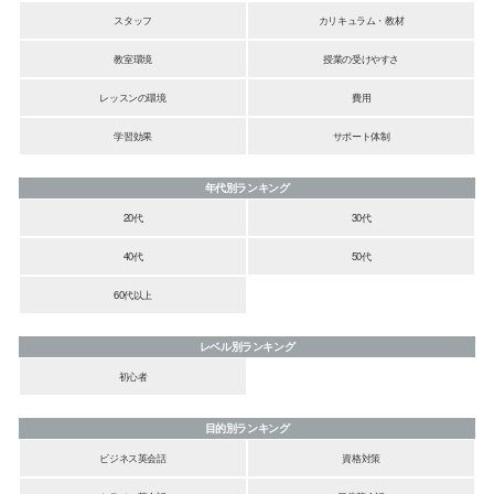
スタッフ
カリキュラム・教材
教室環境
授業の受けやすさ
レッスンの環境
費用
学習効果
サポート体制
年代別ランキング
20代
30代
40代
50代
60代以上
レベル別ランキング
初心者
目的別ランキング
ビジネス英会話
資格対策