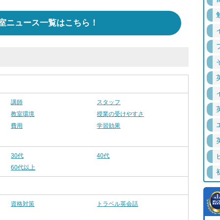
室ニュース一覧はこちら！
講師
スタッフ
教室環境
授業の受けやすさ
費用
学習効果
30代
40代
60代以上
資格対策
トラベル英会話