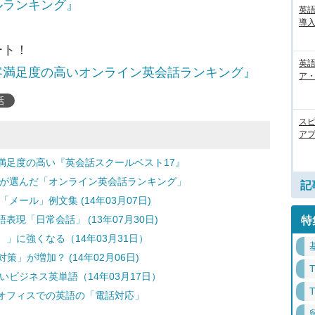
ルランキング』
英
導入
ート！
英語
客満足度の高いオンライン英会話ランキング』
ア・
話
ス
アプ
満足度の高い『英会話スクールベスト17』
徒が選んだ「オンライン英会話ランキング」
記
ール」例文集 (14年03月07日)
現「日常会話」 (13年07月30日)
特
」に強くなる（14年03月31日）
策」が増加？ (14年02月06日)
ビジネス英単語（14年03月17日）
オフィスでの英語の「電話対応」