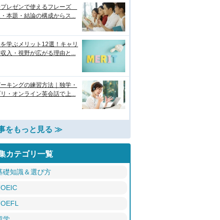
語プレゼンで使えるフレーズ
・本題・結論の構成からス...
を学ぶメリット12選！キャリ
収入・視野が広がる理由と...
ピーキングの練習方法｜独学・
リ・オンライン英会話で上...
事をもっと見る ≫
集カテゴリ一覧
基礎知識＆選び方
TOEIC
TOEFL
留学