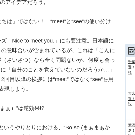
1つのアイデアだろう。
「こんにちは」ではない！ “meet”と“see”の使い分け
ce to meet you.」にも要注意。日本語に
」の意味合いが含まれているが、これは「こんに
拶（さいさつ）なら全く問題ないが、何度も会っ
千葉
選
相手に「自分のことを覚えていないのだろうか…」
説
目以降の挨拶には“meet”ではなく“see”を用
n.”と表現しよう。
大宮
選
説
ぁまぁ）”は逆効果!?
新
so.”＞というやりとりにおける、“So-so.(まぁまぁか
選