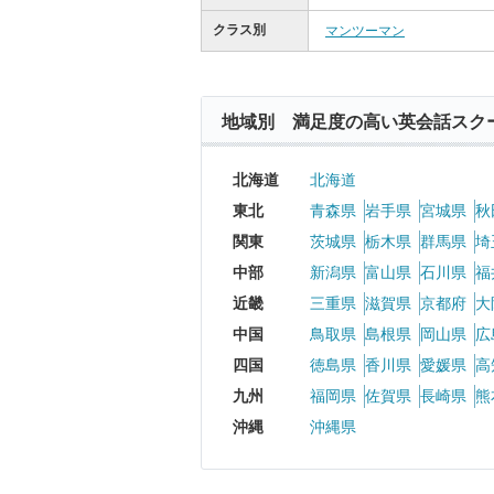
クラス別
マンツーマン
地域別 満足度の高い英会話スク
北海道
北海道
東北
青森県
岩手県
宮城県
秋
関東
茨城県
栃木県
群馬県
埼
中部
新潟県
富山県
石川県
福
近畿
三重県
滋賀県
京都府
大
中国
鳥取県
島根県
岡山県
広
四国
徳島県
香川県
愛媛県
高
九州
福岡県
佐賀県
長崎県
熊
沖縄
沖縄県