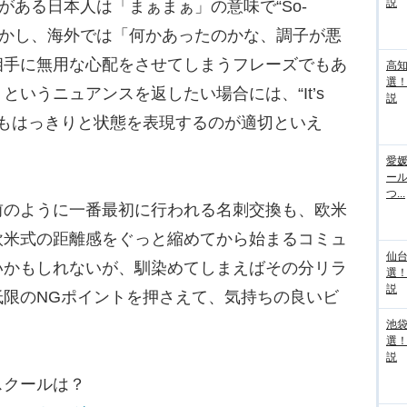
説
がある日本人は「まぁまぁ」の意味で“So-
。しかし、海外では「何かあったのかな、調子が悪
相手に無用な心配をさせてしまうフレーズでもあ
高
選
いうニュアンスを返したい場合には、“It’s
説
、あくまでもはっきりと状態を表現するのが適切といえ
愛媛
ー
つ...
のように一番最初に行われる名刺交換も、欧米
欧米式の距離感をぐっと縮めてから始まるコミュ
仙
いかもしれないが、馴染めてしまえばその分リラ
選
説
低限のNGポイントを押さえて、気持ちの良いビ
池袋
選
説
スクールは？