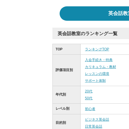
英会話教
英会話教室のランキング一覧
TOP
ランキングTOP
入会手続き・特典
カリキュラム・教材
評価項目別
レッスンの環境
サポート体制
20代
年代別
50代
レベル別
初心者
ビジネス英会話
目的別
日常英会話