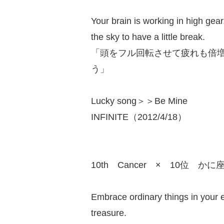
Your brain is working in high gear
the sky to have a little break.
「頭をフル回転させて疲れも倍
う」
Lucky song＞＞Be Mine
INFINITE（2012/4/18）
10th Cancer × 10位 かに
Embrace ordinary things in your 
treasure.