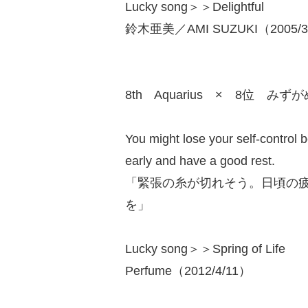
Lucky song＞＞Delightful
鈴木亜美／AMI SUZUKI（2005/3
8th Aquarius × 8位 みず
You might lose your self-control
early and have a good rest.
「緊張の糸が切れそう。日頃の
を」
Lucky song＞＞Spring of Life
Perfume（2012/4/11）