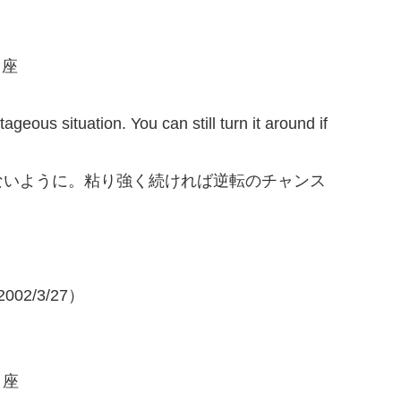
じ座
geous situation. You can still turn it around if
ないように。粘り強く続ければ逆転のチャンス
02/3/27）
り座