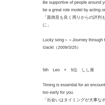
Be supportive of people around y
be a great role model by acting on
「面倒見も良く周りからの評判
に」
Lucky song＞＞Journey through 
Gackt（2009/3/25）
5th Leo × 5位 しし座
Timing is essential for an encounte
too early for you.
「出会いはタイミングが大事な