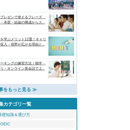
語プレゼンで使えるフレーズ
・本題・結論の構成からス...
を学ぶメリット12選！キャリ
収入・視野が広がる理由と...
ピーキングの練習方法｜独学・
リ・オンライン英会話で上...
事をもっと見る ≫
集カテゴリ一覧
基礎知識＆選び方
TOEIC