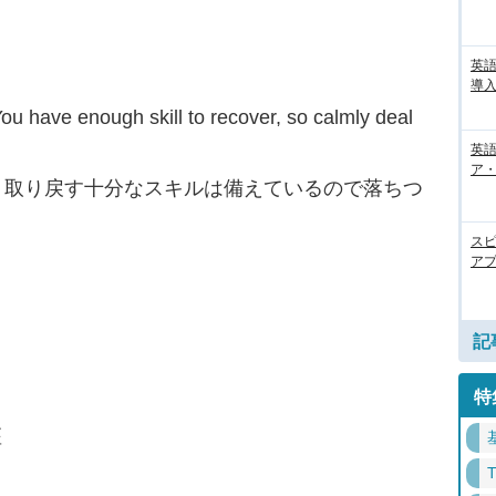
英
導入
. You have enough skill to recover, so calmly deal
英語
ア・
。取り戻す十分なスキルは備えているので落ちつ
ス
アプ
記
特
座