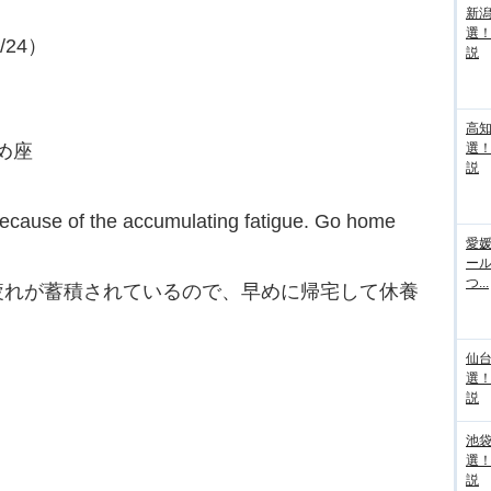
新
選
/24）
説
高
がめ座
選
説
 because of the accumulating fatigue. Go home
愛媛
ー
つ...
疲れが蓄積されているので、早めに帰宅して休養
仙
選
説
池袋
選
説