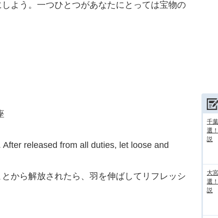
にしよう。一つひとつがあなたにとっては宝物の
座
千葉
選
説
fter released from all duties, let loose and
大宮
ことから解放されたら、羽を伸ばしてリフレッシ
選
説