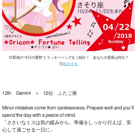
12星座の“今日の運勢”とラッキーソングをご紹介！ あなたの星座は何位？
拡大する
12th Gemini × 12位 ふたご座
Minor mistakes come from carelessness. Prepare well and you’ll
spend the day with a peace of mind.
「ささいなミスは気の緩みから。準備をしっかり行えば、安
心して過ごせる一日に」