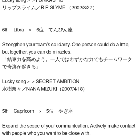
リップスライム／RIP SLYME （2002/3/27）
6th Libra × 6位 てんびん座
Strengthen your team’s solidarity. One person could do a little,
but together, you can do miracles.
「結束力を高めよう。一人ではわずかな力でもチームワーク
で奇跡が起きる」
Lucky song＞＞SECRET AMBITION
水樹奈々／NANA MIZUKI（2007/4/18）
5th Capricorn × 5位 やぎ座
Expand the scope of your communication. Actively make contact
with people who you want to be close with.