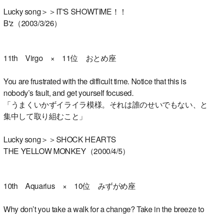
Lucky song＞＞IT'S SHOWTIME！！
B'z（2003/3/26）
11th Virgo × 11位 おとめ座
You are frustrated with the difficult time. Notice that this is
nobody’s fault, and get yourself focused.
「うまくいかずイライラ模様。それは誰のせいでもない、と
集中して取り組むこと」
Lucky song＞＞SHOCK HEARTS
THE YELLOW MONKEY（2000/4/5）
10th Aquarius × 10位 みずがめ座
Why don’t you take a walk for a change? Take in the breeze to