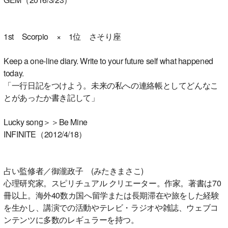
1st Scorpio × 1位 さそり座
Keep a one-line diary. Write to your future self what happened
today.
「一行日記をつけよう。未来の私への連絡帳としてどんなこ
とがあったか書き記して」
Lucky song＞＞Be Mine
INFINITE（2012/4/18）
占い監修者／御瀧政子 (みたきまさこ)
心理研究家。スピリチュアル クリエーター。作家。著書は70
冊以上。海外40数カ国へ留学または長期滞在や旅をした経験
を生かし、講演での活動やテレビ・ラジオや雑誌、ウェブコ
ンテンツに多数のレギュラーを持つ。