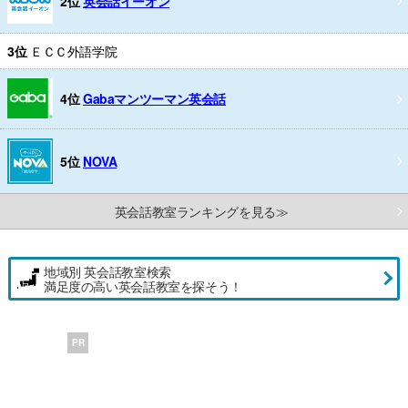
2位
英会話イーオン
3位
ＥＣＣ外語学院
4位
Gabaマンツーマン英会話
5位
NOVA
英会話教室ランキングを見る≫
地域別 英会話教室検索
満足度の高い英会話教室を探そう！
PR