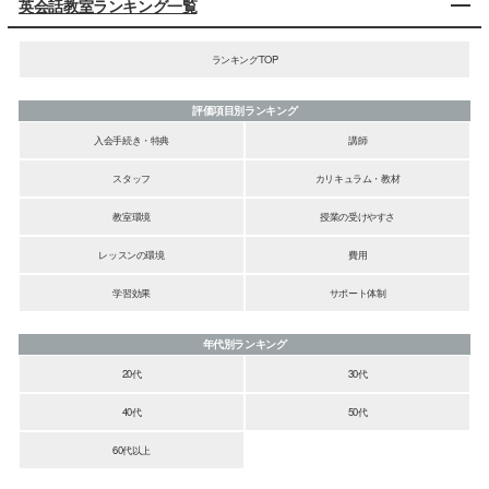
英会話教室ランキング一覧
ランキングTOP
評価項目別ランキング
入会手続き・特典
講師
スタッフ
カリキュラム・教材
教室環境
授業の受けやすさ
レッスンの環境
費用
学習効果
サポート体制
年代別ランキング
20代
30代
40代
50代
60代以上