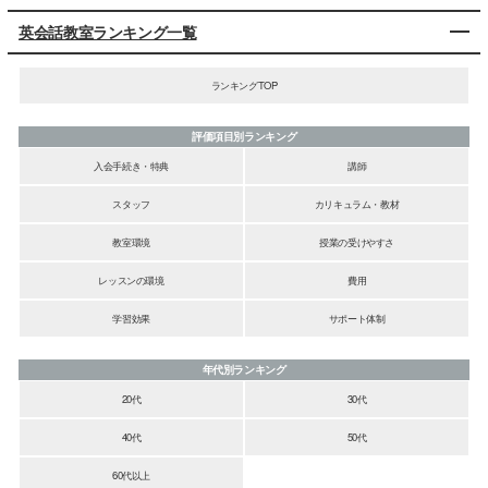
英会話教室ランキング一覧
ランキングTOP
評価項目別ランキング
入会手続き・特典
講師
スタッフ
カリキュラム・教材
教室環境
授業の受けやすさ
レッスンの環境
費用
学習効果
サポート体制
年代別ランキング
20代
30代
40代
50代
60代以上