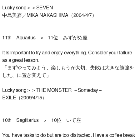
Lucky song＞＞SEVEN
中島美嘉／MIKA NAKASHIMA（2004/4/7）
11th Aquarius × 11位 みずがめ座
It is important to try and enjoy everything. Consider your failure
as a great lesson.
「まずやってみよう、楽しもうが大切。失敗は大きな勉強を
した、に置き変えて」
Lucky song＞＞THE MONSTER ～Someday～
EXILE（2009/4/15）
10th Sagittarius × 10位 いて座
You have tasks to do but are too distracted. Have a coffee break