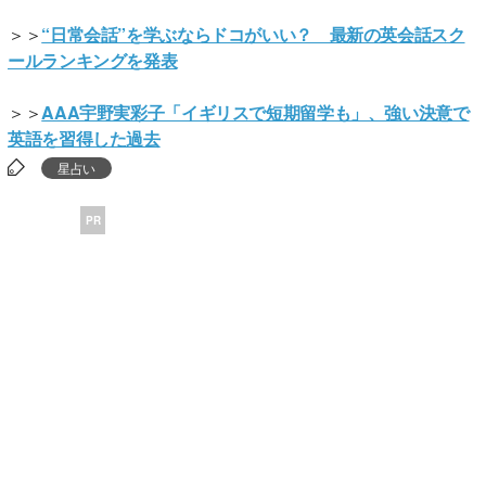
＞＞
“日常会話”を学ぶならドコがいい？ 最新の英会話スク
ールランキングを発表
＞＞
AAA宇野実彩子「イギリスで短期留学も」、強い決意で
英語を習得した過去
星占い
PR