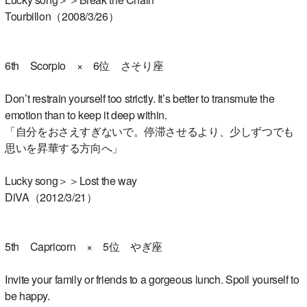
Tourbillon（2008/3/26）
6th Scorpio × 6位 さそり座
Don’t restrain yourself too strictly. It’s better to transmute the
emotion than to keep it deep within.
「自分をおさえすぎないで。停滞させるより、少しずつでも
思いを昇華する方向へ」
Lucky song＞＞Lost the way
DiVA（2012/3/21）
5th Capricorn × 5位 やぎ座
Invite your family or friends to a gorgeous lunch. Spoil yourself to
be happy.