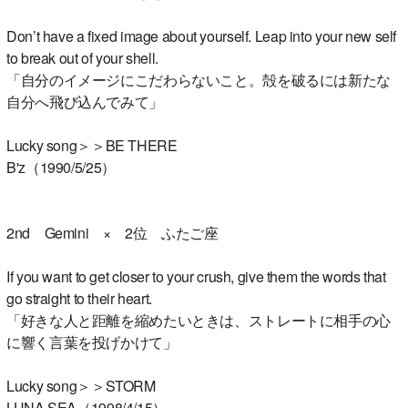
Don’t have a fixed image about yourself. Leap into your new self
to break out of your shell.
「自分のイメージにこだわらないこと。殻を破るには新たな
自分へ飛び込んでみて」
Lucky song＞＞BE THERE
B'z（1990/5/25）
2nd Gemini × 2位 ふたご座
If you want to get closer to your crush, give them the words that
go straight to their heart.
「好きな人と距離を縮めたいときは、ストレートに相手の心
に響く言葉を投げかけて」
Lucky song＞＞STORM
LUNA SEA（1998/4/15）