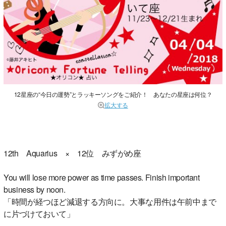
12星座の“今日の運勢”とラッキーソングをご紹介！ あなたの星座は何位？
拡大する
12th Aquarius × 12位 みずがめ座
You will lose more power as time passes. Finish important
business by noon.
「時間が経つほど減退する方向に。大事な用件は午前中まで
に片づけておいて」