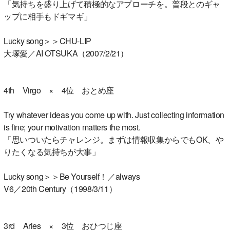
「気持ちを盛り上げて積極的なアプローチを。普段とのギャ
ップに相手もドギマギ」
Lucky song＞＞CHU-LIP
大塚愛／AI OTSUKA（2007/2/21）
4th Virgo × 4位 おとめ座
Try whatever ideas you come up with. Just collecting information
is fine; your motivation matters the most.
「思いついたらチャレンジ。まずは情報収集からでもOK、や
りたくなる気持ちが大事」
Lucky song＞＞Be Yourself！／always
V6／20th Century（1998/3/11）
3rd Aries × 3位 おひつじ座