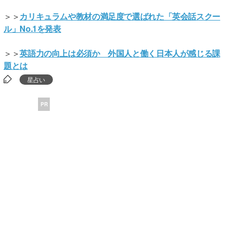
＞＞
カリキュラムや教材の満足度で選ばれた「英会話スクー
ル」No.1を発表
＞＞
英語力の向上は必須か 外国人と働く日本人が感じる課
題とは
星占い
PR