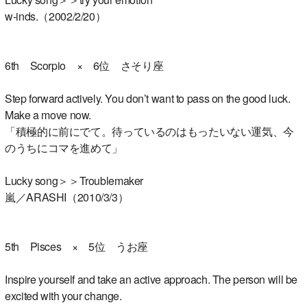
w-inds.（2002/2/20）
6th Scorpio × 6位 さそり座
Step forward actively. You don’t want to pass on the good luck.
Make a move now.
「積極的に前にでて。待っているのはもったいない運気、今
のうちにコマを進めて」
Lucky song＞＞Troublemaker
嵐／ARASHI（2010/3/3）
5th Pisces × 5位 うお座
Inspire yourself and take an active approach. The person will be
excited with your change.