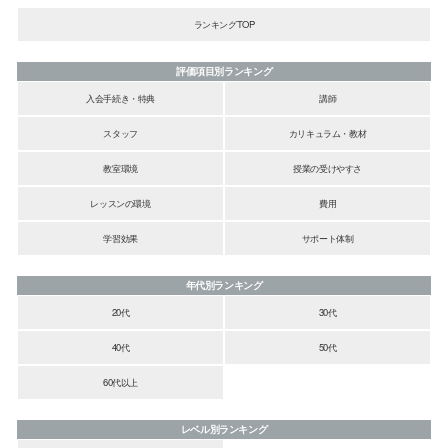
ランキングTOP
評価項目別ランキング
入会手続き・特典
講師
スタッフ
カリキュラム・教材
教室環境
授業の受けやすさ
レッスンの環境
費用
学習効果
サポート体制
年代別ランキング
20代
30代
40代
50代
60代以上
レベル別ランキング