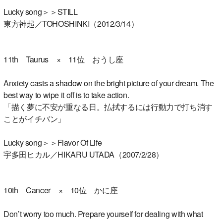
Lucky song＞＞STILL
東方神起／TOHOSHINKI（2012/3/14）
11th Taurus × 11位 おうし座
Anxiety casts a shadow on the bright picture of your dream. The
best way to wipe it off is to take action.
「描く夢に不安が重なる日。払拭するには行動力で打ち消す
ことがイチバン」
Lucky song＞＞Flavor Of Life
宇多田ヒカル／HIKARU UTADA（2007/2/28）
10th Cancer × 10位 かに座
Don’t worry too much. Prepare yourself for dealing with what