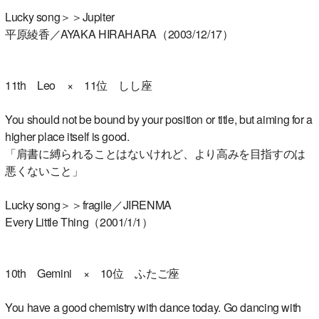
Lucky song＞＞Jupiter
平原綾香／AYAKA HIRAHARA（2003/12/17）
11th Leo × 11位 しし座
You should not be bound by your position or title, but aiming for a
higher place itself is good.
「肩書に縛られることはないけれど、より高みを目指すのは
悪くないこと」
Lucky song＞＞fragile／JIRENMA
Every Little Thing（2001/1/1）
10th Gemini × 10位 ふたご座
You have a good chemistry with dance today. Go dancing with