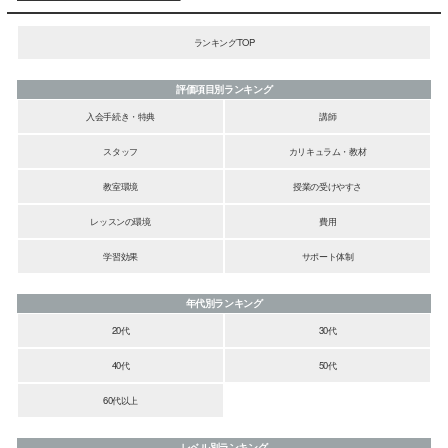
ランキングTOP
評価項目別ランキング
入会手続き・特典
講師
スタッフ
カリキュラム・教材
教室環境
授業の受けやすさ
レッスンの環境
費用
学習効果
サポート体制
年代別ランキング
20代
30代
40代
50代
60代以上
レベル別ランキング