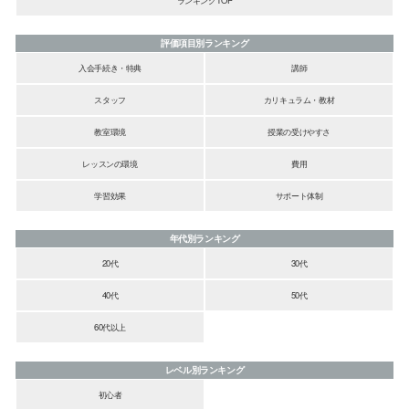
評価項目別ランキング
入会手続き・特典
講師
スタッフ
カリキュラム・教材
教室環境
授業の受けやすさ
レッスンの環境
費用
学習効果
サポート体制
年代別ランキング
20代
30代
40代
50代
60代以上
レベル別ランキング
初心者