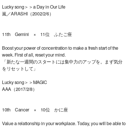
Lucky song＞＞a Day in Our Life
嵐／ARASHI（2002/2/6）
11th Gemini × 11位 ふたご座
Boost your power of concentration to make a fresh start of the
week. First of all, reset your mind.
「新たな一週間のスタートには集中力のアップを。まず気分
をリセットして」
Lucky song＞＞MAGIC
AAA（2017/2/8）
10th Cancer × 10位 かに座
Value a relationship in your workplace. Today, you will be able to