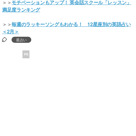
＞＞
モチベーションもアップ！ 英会話スクール「レッスン」
満足度ランキング
＞＞
毎週のラッキーソングもわかる！ 12星座別の英語占い
＜2月＞
星占い
PR