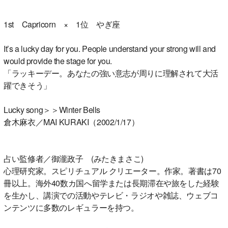
1st Capricorn × 1位 やぎ座
It’s a lucky day for you. People understand your strong will and
would provide the stage for you.
「ラッキーデー。あなたの強い意志が周りに理解されて大活
躍できそう」
Lucky song＞＞Winter Bells
倉木麻衣／MAI KURAKI（2002/1/17）
占い監修者／御瀧政子 (みたきまさこ)
心理研究家。スピリチュアル クリエーター。作家。著書は70
冊以上。海外40数カ国へ留学または長期滞在や旅をした経験
を生かし、講演での活動やテレビ・ラジオや雑誌、ウェブコ
ンテンツに多数のレギュラーを持つ。