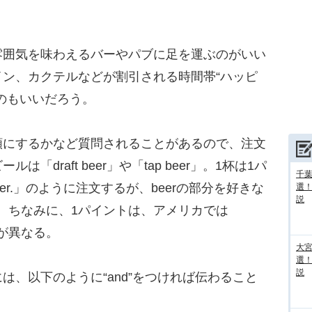
囲気を味わえるバーやパブに足を運ぶのがいい
ン、カクテルなどが割引される時間帯“ハッピ
のもいいだろう。
にするかなど質問されることがあるので、注文
draft beer」や「tap beer」。1杯は1パ
千葉
t of beer.」のように注文するが、beerの部分を好きな
選
説
。ちなみに、1パイントは、アメリカでは
量が異なる。
大宮
選
説
、以下のように“and”をつければ伝わること