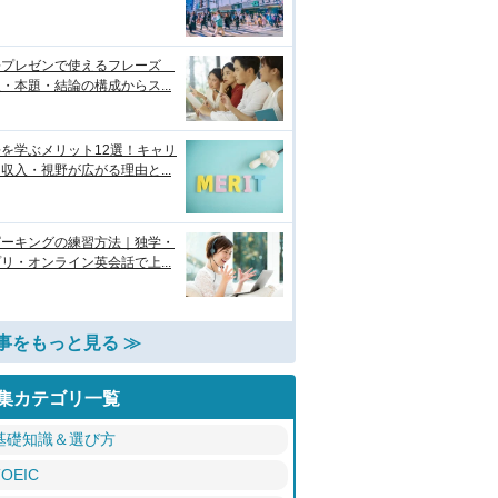
語プレゼンで使えるフレーズ
・本題・結論の構成からス...
を学ぶメリット12選！キャリ
収入・視野が広がる理由と...
ピーキングの練習方法｜独学・
リ・オンライン英会話で上...
事をもっと見る ≫
集カテゴリ一覧
基礎知識＆選び方
TOEIC