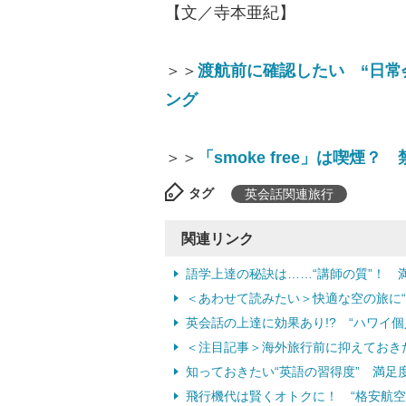
【文／寺本亜紀】
＞＞
渡航前に確認したい “日常
ング
＞＞
「smoke free」は喫
タグ
英会話関連旅行
関連リンク
語学上達の秘訣は……“講師の質”！ 
＜あわせて読みたい＞快適な空の旅に
英会話の上達に効果あり!? “ハワイ
＜注目記事＞海外旅行前に抑えておき
知っておきたい“英語の習得度” 満足
飛行機代は賢くオトクに！ “格安航空