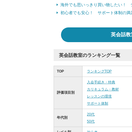
海外でも思いっきり買い物したい！ 
初心者でも安心！ サポート体制の満
英会話教
英会話教室のランキング一覧
TOP
ランキングTOP
入会手続き・特典
カリキュラム・教材
評価項目別
レッスンの環境
サポート体制
20代
年代別
50代