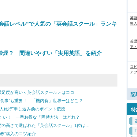
英
会話レベル”で人気の「英会話スクール」ランキ
導入
英語
ア・
煙？ 禁煙？ 間違いやすい「実用英語」を紹介
ス
アプ
満足度が高い＜英会話スクール＞はココ
記
“食事”も重要！ 「機内食」世界一はどこ？
個人旅行”申し込み前のポイント伝授
特
たい！ 一番お得な「両替方法」はどれ？
度の高さで選ばれた「英会話スクール」1位は…
券”購入のコツ紹介