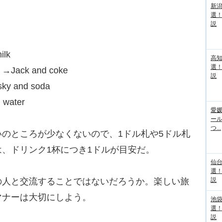
新
選
説
milk
高
選
k and coke
説
and soda
water
愛媛
ー
つ...
のところが少なくないので、1ドル札や5ドル札
、ドリンク1杯につき1ドルが目安だ。
仙
選
人と交流することではないだろうか。楽しい旅
説
マナーは大切にしよう。
池袋
選
説