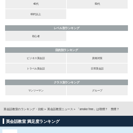
40代
50代
60代以上
レベル別ランキング
初心者
目的別ランキング
ビジネス英会話
資格対策
トラベル英会話
日常英会話
クラス別ランキング
マンツーマン
グループ
英会話教室のランキング・比較
英会話教室ニュース
「smoke free」は喫煙？ 禁煙？
英会話教室 満足度ランキング