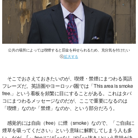
公共の場所によっては喫煙すると罰金を科せられるため、充分気を付けたい
拡大する
そこでおさえておきたいのが、喫煙・禁煙にまつわる英語
フレーズだ。英語圏やヨーロッパ圏では「This area is smoke
free.」という看板を頻繁に目にすることがある。これはタバ
コにまつわるメッセージなのだが、ここで重要になるのは
「喫煙」なのか「禁煙」なのか、という部分だろう。
感覚的には自由（free）に煙（smoke）なので、「ご自由に
煙草を吸ってください」という意味に解釈してしまう人も多
い。だが、｢～ free｣には｢○○なし｣や｢○○抜き｣という意味があ