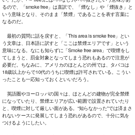
るので、「smoke free」は直訳で、「煙なし」や「煙抜き」と
いう意味となり、そのまま「禁煙」であることを表す言葉に
なるのだ。
最初の質問に話を戻すと、「This area is smoke free」とい
う文章は、日本語に訳すと「ここは禁煙エリアです」という
意味になる。なにも知らずに「Smoke free area」で喫煙をし
てしまうと、罰金対象となってしまう恐れもあるので注意が
必要だ。ちなみに、アメリカのほとんどの州では、タバコは
18歳以上からで10代のうちに喫煙は許可されている。こうい
ったことも一応知っておくといいだろう。
英語圏やヨーロッパの国々は、ほとんどの建物が完全禁煙
になっていたり、禁煙エリアが広い範囲で設置されていたり
と、喫煙に対して厳しい面がある。“知らなかった”では済まさ
れないケースに発展してしまう恐れがあるので、十分に気を
つけるようにしたい。