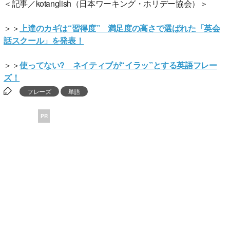
＜記事／kotanglish（日本ワーキング・ホリデー協会）＞
＞＞
上達のカギは“習得度” 満足度の高さで選ばれた「英会
話スクール」を発表！
＞＞
使ってない? ネイティブが“イラッ”とする英語フレー
ズ！
フレーズ
単語
PR