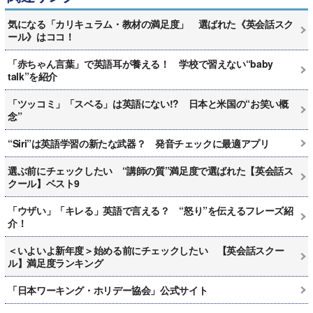
気になる「カリキュラム・教材の満足度」 選ばれた《英会話スク
ール》はココ！
「赤ちゃん言葉」で英語耳が養える！ 学校で習えない“baby
talk”を紹介
「ツッコミ」「スベる」は英語にない!? 日本と米国の“お笑い概
念”
“Siri”は英語学習の新たな武器？ 発音チェックに最適アプリ
選ぶ前にチェックしたい “講師の質”満足度で選ばれた【英会話ス
クール】ベスト9
「ウザい」「キレる」英語で言える？ “怒り”を伝えるフレーズ紹
介！
＜いよいよ新年度＞始める前にチェックしたい 【英会話スクー
ル】満足度ランキング
「日本ワーキング・ホリデー協会」公式サイト