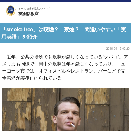
オリコン顧客満足度ランキング
英会話教室
「smoke free」は喫煙？ 禁煙？ 間違いやすい「実
用英語」を紹介
2016-04-15 09:20
近年、公共の場所でも規制が厳しくなっている“タバコ”。ア
メリカも同様で、街中の規制は年々厳しくなっており、ニュ
ーヨーク市では、オフィスビルやレストラン、バーなどで完
全禁煙が義務付けられている。