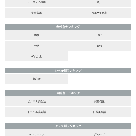
レッスンの環境
費用
学習効果
サポート体制
年代別ランキング
20代
30代
40代
50代
60代以上
レベル別ランキング
初心者
目的別ランキング
ビジネス英会話
資格対策
トラベル英会話
日常英会話
クラス別ランキング
マンツーマン
グループ