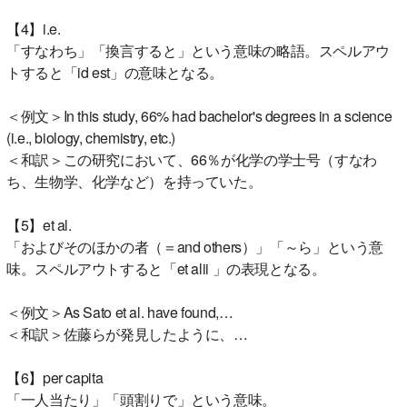
【4】i.e.
「すなわち」「換言すると」という意味の略語。スペルアウ
トすると「id est」の意味となる。
＜例文＞In this study, 66% had bachelor's degrees in a science
(i.e., biology, chemistry, etc.)
＜和訳＞この研究において、66％が化学の学士号（すなわ
ち、生物学、化学など）を持っていた。
【5】et al.
「およびそのほかの者（＝and others）」「～ら」という意
味。スペルアウトすると「et alii 」の表現となる。
＜例文＞As Sato et al. have found,…
＜和訳＞佐藤らが発見したように、…
【6】per capita
「一人当たり」「頭割りで」という意味。