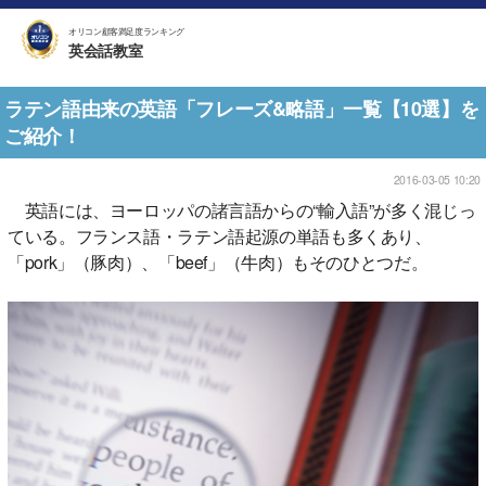
オリコン顧客満足度ランキング
英会話教室
ラテン語由来の英語「フレーズ&略語」一覧【10選】を
ご紹介！
2016-03-05 10:20
英語には、ヨーロッパの諸言語からの“輸入語”が多く混じっ
ている。フランス語・ラテン語起源の単語も多くあり、
「pork」（豚肉）、「beef」（牛肉）もそのひとつだ。