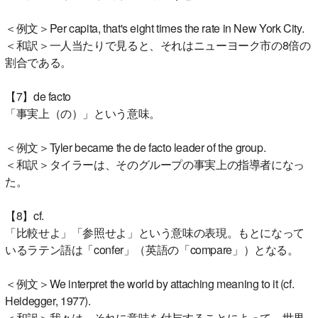
＜例文＞Per capita, that's eight times the rate in New York City.
＜和訳＞一人当たりで見ると、それはニューヨーク市の8倍の
割合である。
【7】de facto
「事実上（の）」という意味。
＜例文＞Tyler became the de facto leader of the group.
＜和訳＞タイラーは、そのグループの事実上の指導者になっ
た。
【8】cf.
「比較せよ」「参照せよ」という意味の表現。もとになって
いるラテン語は「confer」（英語の「compare」）となる。
＜例文＞We interpret the world by attaching meaning to it (cf.
Heidegger, 1977).
＜和訳＞我々は、それに意味を付与することによって、世界