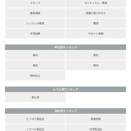
スタッフ
カリキュラム・教材
教室環境
授業の受けやすさ
レッスンの環境
費用
学習効果
サポート体制
年代別ランキング
20代
30代
40代
50代
60代以上
レベル別ランキング
初心者
目的別ランキング
ビジネス英会話
資格対策
トラベル英会話
日常英会話