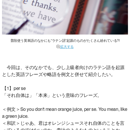
普段使う英単語のなかにも“ラテン語”起源のものがたくさん紛れている?!
拡大する
今回は、そのなかでも、少し上級者向けのラテン語を起源
とした英語フレーズや略語を例文と併せて紹介したい。
【1】per se
「それ自体は」「本来」という意味のフレーズ。
＜例文＞So you don't mean orange juice, per se. You mean, like
a green juice.
＜和訳＞じゃあ、君はオレンジシュースそれ自体のことを言
っているのではないのか。青汁のようなものということか