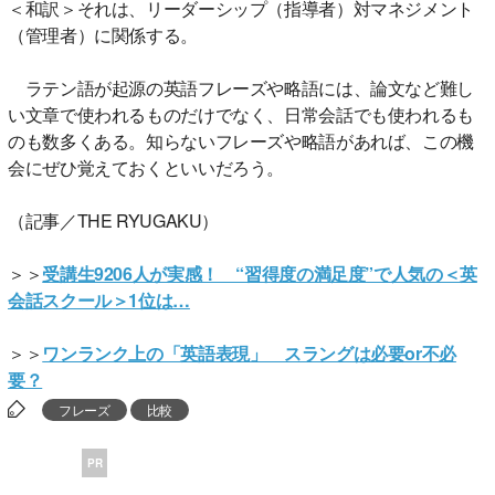
＜和訳＞それは、リーダーシップ（指導者）対マネジメント
（管理者）に関係する。
ラテン語が起源の英語フレーズや略語には、論文など難し
い文章で使われるものだけでなく、日常会話でも使われるも
のも数多くある。知らないフレーズや略語があれば、この機
会にぜひ覚えておくといいだろう。
（記事／THE RYUGAKU）
＞＞
受講生9206人が実感！ “習得度の満足度”で人気の＜英
会話スクール＞1位は…
＞＞
ワンランク上の「英語表現」 スラングは必要or不必
要？
フレーズ
比較
PR