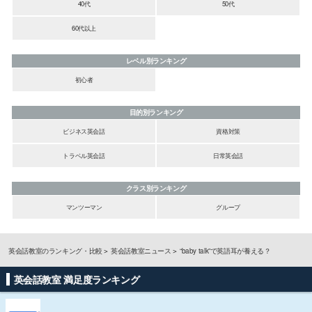
40代
50代
60代以上
レベル別ランキング
初心者
目的別ランキング
ビジネス英会話
資格対策
トラベル英会話
日常英会話
クラス別ランキング
マンツーマン
グループ
英会話教室のランキング・比較
英会話教室ニュース
“baby talk”で英語耳が養える？
英会話教室 満足度ランキング