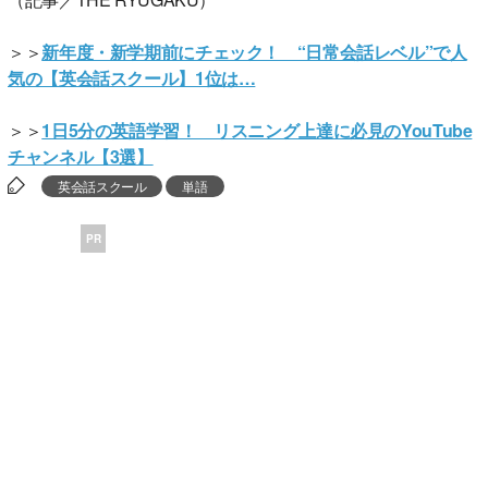
＞＞
新年度・新学期前にチェック！ “日常会話レベル”で人
気の【英会話スクール】1位は…
＞＞
1日5分の英語学習！ リスニング上達に必見のYouTube
チャンネル【3選】
英会話スクール
単語
PR