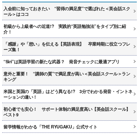
入会前に知っておきたい “習得の満足度”で選ばれた＜英会話スク
ール＞はココ
初級から上級者への近道!? 実践的“英語勉強法”をタイプ別に紹
介！
「感謝」や「想い」を伝える【英語表現】 卒業時期に役立つフレ
ーズ集！
“Siri”は英語学習の新たな武器？ 発音チェックに最適アプリ
意外と重要！ “講師の質”で満足度が高い＜英会話スクール＞ラン
キング
米国と英国の「英語」はどう異なる!? 3分でわかる発音・イントネ
ーションの違い！
初心者でも安心！ サポート体制の満足度高い【英会話スクール】
ベスト9
留学情報がわかる「THE RYUGAKU」公式サイト