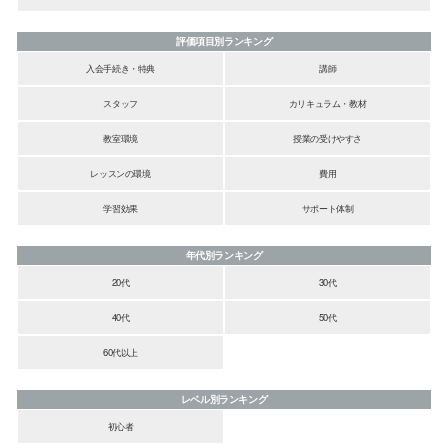
評価項目別ランキング
入会手続き・特典
講師
スタッフ
カリキュラム・教材
教室環境
授業の受けやすさ
レッスンの環境
費用
学習効果
サポート体制
年代別ランキング
20代
30代
40代
50代
60代以上
レベル別ランキング
初心者