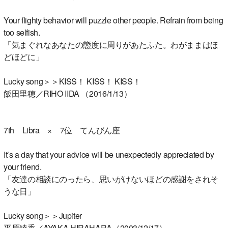
Your flighty behavior will puzzle other people. Refrain from being
too selfish.
「気まぐれなあなたの態度に周りがあたふた。わがままはほ
どほどに」
Lucky song＞＞KISS！ KISS！ KISS！
飯田里穂／RIHO IIDA （2016/1/13）
7th Libra × 7位 てんびん座
It’s a day that your advice will be unexpectedly appreciated by
your friend.
「友達の相談にのったら、思いがけないほどの感謝をされそ
うな日」
Lucky song＞＞Jupiter
平原綾香／AYAKA HIRAHARA（2003/12/17）