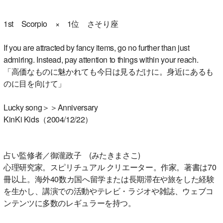
1st Scorpio × 1位 さそり座
If you are attracted by fancy items, go no further than just
admiring. Instead, pay attention to things within your reach.
「高価なものに魅かれても今日は見るだけに。身近にあるも
のに目を向けて」
Lucky song＞＞Anniversary
KinKi Kids（2004/12/22）
占い監修者／御瀧政子 (みたきまさこ)
心理研究家。スピリチュアル クリエーター。作家。著書は70
冊以上。海外40数カ国へ留学または長期滞在や旅をした経験
を生かし、講演での活動やテレビ・ラジオや雑誌、ウェブコ
ンテンツに多数のレギュラーを持つ。