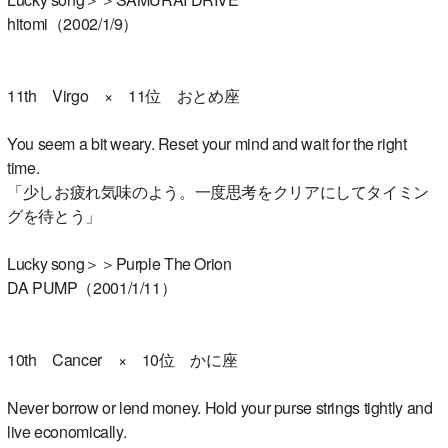
hitomi（2002/1/9）
11th Virgo × 11位 おとめ座
You seem a bit weary. Reset your mind and wait for the right
time.
「少しお疲れ気味のよう。一度思考をクリアにしてタイミン
グを待とう」
Lucky song＞＞Purple The Orion
DA PUMP（2001/1/11）
10th Cancer × 10位 かに座
Never borrow or lend money. Hold your purse strings tightly and
live economically.