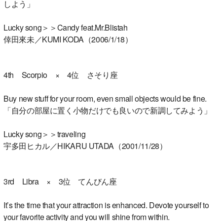
しよう」
Lucky song＞＞Candy feat.Mr.Blistah
倖田來未／KUMI KODA（2006/1/18）
4th Scorpio × 4位 さそり座
Buy new stuff for your room, even small objects would be fine.
「自分の部屋に置く小物だけでも良いので新調してみよう」
Lucky song＞＞traveling
宇多田ヒカル／HIKARU UTADA（2001/11/28）
3rd Libra × 3位 てんびん座
It’s the time that your attraction is enhanced. Devote yourself to
your favorite activity and you will shine from within.