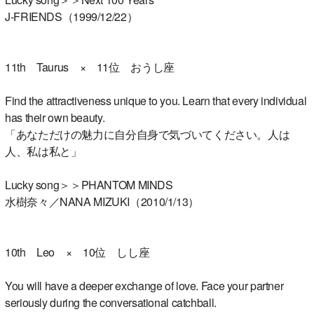
J-FRIENDS（1999/12/22）
11th Taurus × 11位 おうし座
Find the attractiveness unique to you. Learn that every individual
has their own beauty.
「あなただけの魅力に自分自身で気づいてください。人は
人、私は私と」
Lucky song＞＞PHANTOM MINDS
水樹奈々／NANA MIZUKI（2010/1/13）
10th Leo × 10位 しし座
You will have a deeper exchange of love. Face your partner
seriously during the conversational catchball.