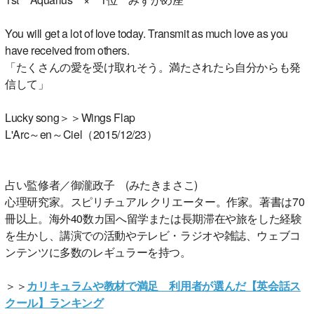
You will get a lot of love today. Transmit as much love as you
have received from others.
「たくさんの愛を受け取れそう。満たされたら自分からも発
信して」
Lucky song＞＞Wings Flap
L'Arc～en～Ciel（2015/12/23）
占い監修者／御瀧政子 (みたきまさこ)
心理研究家。スピリチュアル クリエーター。作家。著書は70
冊以上。海外40数カ国へ留学または長期滞在や旅をした経験
を生かし、講演での活動やテレビ・ラジオや雑誌、ウェブコ
ンテンツに多数のレギュラーを持つ。
＞＞
カリキュラムや教材で満足 利用者が選んだ【英会話ス
クール】ランキング