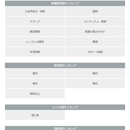
評価項目別ランキング
入会手続き・特典
講師
スタッフ
カリキュラム・教材
教室環境
授業の受けやすさ
レッスンの環境
費用
学習効果
サポート体制
年代別ランキング
20代
30代
40代
50代
60代以上
レベル別ランキング
初心者
目的別ランキング