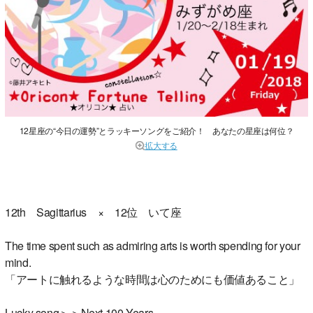
12星座の“今日の運勢”とラッキーソングをご紹介！ あなたの星座は何位？
拡大する
12th Sagittarius × 12位 いて座
The time spent such as admiring arts is worth spending for your
mind.
「アートに触れるような時間は心のためにも価値あること」
Lucky song＞＞Next 100 Years