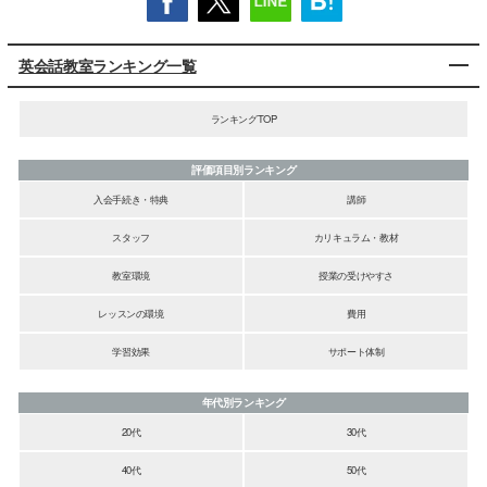
英会話教室ランキング一覧
ランキングTOP
評価項目別ランキング
入会手続き・特典
講師
スタッフ
カリキュラム・教材
教室環境
授業の受けやすさ
レッスンの環境
費用
学習効果
サポート体制
年代別ランキング
20代
30代
40代
50代