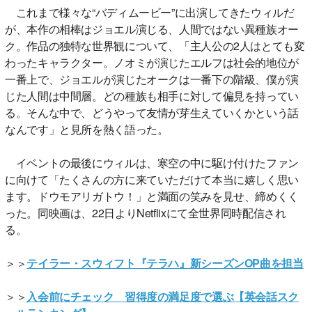
これまで様々な“バディムービー”に出演してきたウィルだ
が、本作の相棒はジョエル演じる、人間ではない異種族オー
ク。作品の独特な世界観について、「主人公の2人はとても変
わったキャラクター。ノオミが演じたエルフは社会的地位が
一番上で、ジョエルが演じたオークは一番下の階級、僕が演
じた人間は中間層。どの種族も相手に対して偏見を持ってい
る。そんな中で、どうやって友情が芽生えていくかという話
なんです」と見所を熱く語った。
イベントの最後にウィルは、寒空の中に駆け付けたファン
に向けて「たくさんの方に来ていただけて本当に嬉しく思い
ます。ドウモアリガトウ！」と満面の笑みを見せ、締めくく
った。同映画は、22日よりNetflixにて全世界同時配信され
る。
＞＞
テイラー・スウィフト『テラハ』新シーズンOP曲を担当
＞＞
入会前にチェック 習得度の満足度で選ぶ【英会話スク