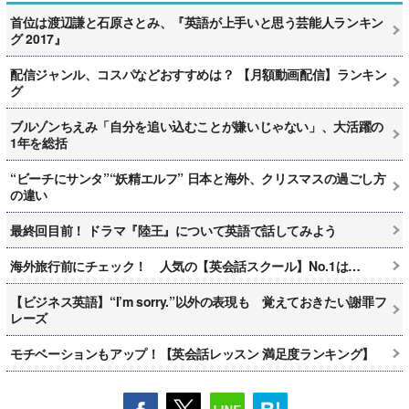
首位は渡辺謙と石原さとみ、『英語が上手いと思う芸能人ランキン
グ 2017』
配信ジャンル、コスパなどおすすめは？ 【月額動画配信】ランキン
グ
ブルゾンちえみ「自分を追い込むことが嫌いじゃない」、大活躍の
1年を総括
“ビーチにサンタ”“妖精エルフ” 日本と海外、クリスマスの過ごし方
の違い
最終回目前！ ドラマ『陸王』について英語で話してみよう
海外旅行前にチェック！ 人気の【英会話スクール】No.1は…
【ビジネス英語】“I’m sorry.”以外の表現も 覚えておきたい謝罪フ
レーズ
モチベーションもアップ！【英会話レッスン 満足度ランキング】