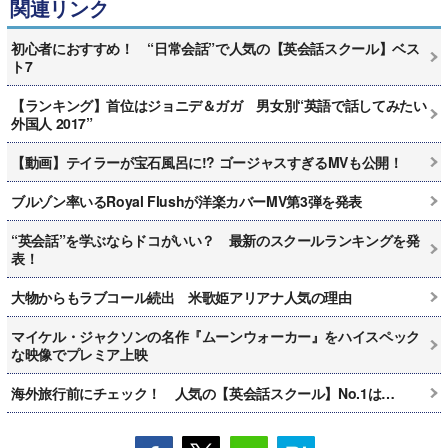
関連リンク
初心者におすすめ！ “日常会話”で人気の【英会話スクール】ベス
ト7
【ランキング】首位はジョニデ＆ガガ 男女別“英語で話してみたい
外国人 2017”
【動画】テイラーが宝石風呂に!? ゴージャスすぎるMVも公開！
ブルゾン率いるRoyal Flushが洋楽カバーMV第3弾を発表
“英会話”を学ぶならドコがいい？ 最新のスクールランキングを発
表！
大物からもラブコール続出 米歌姫アリアナ人気の理由
マイケル・ジャクソンの名作『ムーンウォーカー』をハイスペック
な映像でプレミア上映
海外旅行前にチェック！ 人気の【英会話スクール】No.1は…