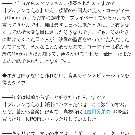
――ご自分からスタッフさんに提案されたんですか？
【ブルゾンちえみ】いえ、後輩の外国人の芸人・コーディー
（Cody）が、ただ単に趣味で、プライベートでやろうよって
言ってきたんです。彼は最初に日本に来たときに、財布をな
くして結構大変な目に遭ったそうなんです。でも、そのとき
に助けてくれた日本人が、映像の監督をやっていた人だった
んですって。そんなことがあったので、コーディーは私が海
外のMVが好きだと知って、声をかけてくれた。全部、たまた
まのご縁でやれたことなんです。
◆ネタは曲がないと作れない、音楽でインスピレーションを
得るタイプ
――洋楽は以前からずっと好きだったんですか？
【ブルゾンちえみ】洋楽にハマッたのは、ここ数年ですね。
ただ、昔から音楽は好きで、高校時代は
吉田兄弟
のCDを全部
買ったり、K-POPにハマッたりしていました。
――キャリアウーマンのネタは、「ダーティ・ワーク」とい