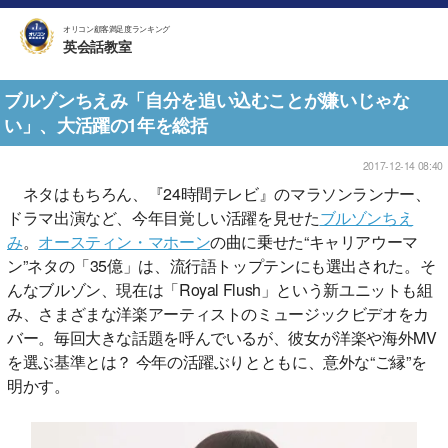
オリコン顧客満足度ランキング
英会話教室
ブルゾンちえみ「自分を追い込むことが嫌いじゃな
い」、大活躍の1年を総括
2017-12-14 08:40
ネタはもちろん、『24時間テレビ』のマラソンランナー、
ドラマ出演など、今年目覚しい活躍を見せた
ブルゾンちえ
み
。
オースティン・マホーン
の曲に乗せた“キャリアウーマ
ン”ネタの「35億」は、流行語トップテンにも選出された。そ
んなブルゾン、現在は「Royal Flush」という新ユニットも組
み、さまざまな洋楽アーティストのミュージックビデオをカ
バー。毎回大きな話題を呼んでいるが、彼女が洋楽や海外MV
を選ぶ基準とは？ 今年の活躍ぶりとともに、意外な“ご縁”を
明かす。