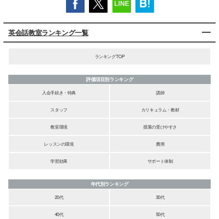
英会話教室ランキング一覧
ランキングTOP
評価項目別ランキング
入会手続き・特典
講師
スタッフ
カリキュラム・教材
教室環境
授業の受けやすさ
レッスンの環境
費用
学習効果
サポート体制
年代別ランキング
20代
30代
40代
50代