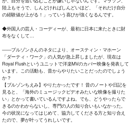
が、自分を追い込むことが嫌いじゃないんです。マラソン、
陸上もそうで、しんどければしんどいほど、「それだけ自分
の経験値が上がる！」っていう喜びが強くなるんです。
◆外国人の芸人・コーディーが、最初に日本に来たときに財
布をなくして…
――ブルゾンさんのネタにより、オースティン・マホーン
「ダーティ・ワーク」の人気が急上昇しましたが、現在は
Royal Flushというユニットで洋楽MVのカバー映像を発表して
います。この活動も、昔からやりたいことだったのでしょう
か？
【ブルゾンちえみ】やりたかったです！ 昔のノートや日記を
見ると、「海外のミュージックビデオみたいな映像を撮りた
い」とかって書いているんですよね。でも、どうやったらで
きるのかわからないし、専門の人の知り合いもいなかった。
今の状況になってはじめて、協力してくださる方と知り合え
たので、夢が叶ってうれしいです。