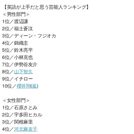
【英語が上手だと思う芸能人ランキング】
＜男性部門＞
1位／渡辺謙
2位／福士蒼汰
3位／ディーン・フジオカ
4位／錦織圭
5位／鈴木亮平
6位／小林克也
7位／伊勢谷友介
8位／
山下智久
9位／イチロー
10位／
櫻井翔
(
嵐
)
＜女性部門＞
1位／石原さとみ
2位／宇多田ヒカル
3位／関根麻里
4位／
河北麻友子