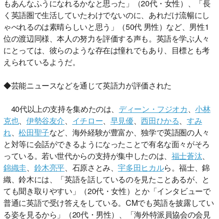
もあんなふうになれるかなと思った」（20代・女性）、「長
く英語圏で生活していたわけでないのに、あれだけ流暢にし
ゃべれるのは素晴らしいと思う」（50代 男性）など、男性1
位の渡辺同様、本人の努力を評価する声も。英語を学ぶ人々
にとっては、彼らのような存在は憧れでもあり、目標とも考
えられているようだ。
◆芸能ニュースなどを通じて英語力が評価された
40代以上の支持を集めたのは、
ディーン・フジオカ
、
小林
克也
、
伊勢谷友介
、
イチロー
、
早見優
、
西田ひかる
、
すみ
れ
、
松田聖子
など、海外経験が豊富か、独学で英語圏の人々
と対等に会話ができるようになったことで有名な面々がそろ
っている。若い世代からの支持が集中したのは、
福士蒼汰
、
錦織圭
、
鈴木亮平
、石原さとみ、
宇多田ヒカル
ら。福士、錦
織、鈴木には、「英語を話しているのを見たことあるが、と
ても聞き取りやすい」（20代・女性）とか「インタビューで
普通に英語で受け答えをしている。CMでも英語を披露してい
る姿を見るから」（20代・男性）、「海外特派員協会の会見