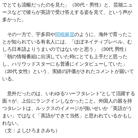
でとても流暢だったのを見た」（30代・男性）と、芸能ニュ
ースなどで彼らが英語で受け答えする姿を見て、という声が
多かった。
その一方で、宇多田や
関根麻里
のように、海外で育ったこ
とが知られている有名人には、「ほぼネイティブレベル、む
しろ日本語よりうまいのではないかと思う」（30代 男性）
「朝の情報番組に出演していた時にとても上手だと思った
し、ハリウッドスターにも普通にインタビューしていた」
（20代 女性）という、実績の評価がされたコメントが届いて
いる。
意外だったのは、いわゆる“ハーフタレント”として活躍する
面々が、上位にランクインしなかったこと。外国人の親を持
つタレントは、ルックスのイメージが強いせいか「英語がう
まい」ではなく「英語ができて当然」と思われているかもし
れない。
（文：よしひろまさみち）