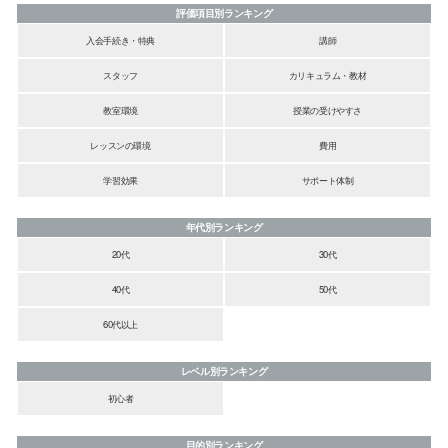
評価項目別ランキング
入会手続き・特典
講師
スタッフ
カリキュラム・教材
教室環境
授業の受けやすさ
レッスンの環境
費用
学習効果
サポート体制
年代別ランキング
20代
30代
40代
50代
60代以上
レベル別ランキング
初心者
目的別ランキング