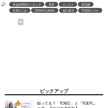
英会話関連ランキング
発音
エンタメ
渡辺謙
石原さとみ
DEAN FUJIOKA
福士蒼汰
宇多田ヒカル
PR
ピックアップ
知ってる？「TOIEC」と「TOEFL」