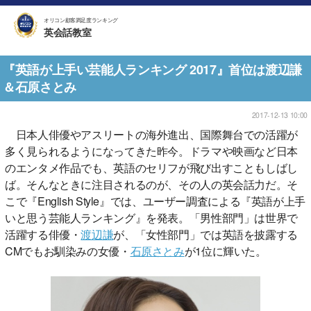
オリコン顧客満足度ランキング
英会話教室
『英語が上手い芸能人ランキング 2017』首位は渡辺謙
＆石原さとみ
2017-12-13 10:00
日本人俳優やアスリートの海外進出、国際舞台での活躍が
多く見られるようになってきた昨今。ドラマや映画など日本
のエンタメ作品でも、英語のセリフが飛び出すこともしばし
ば。そんなときに注目されるのが、その人の英会話力だ。そ
こで『English Style』では、ユーザー調査による『英語が上手
いと思う芸能人ランキング』を発表。「男性部門」は世界で
活躍する俳優・
渡辺謙
が、「女性部門」では英語を披露する
CMでもお馴染みの女優・
石原さとみ
が1位に輝いた。