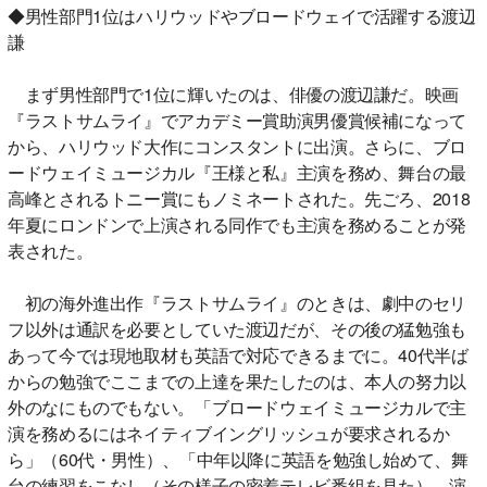
◆男性部門1位はハリウッドやブロードウェイで活躍する渡辺
謙
まず男性部門で1位に輝いたのは、俳優の渡辺謙だ。映画
『ラストサムライ』でアカデミー賞助演男優賞候補になって
から、ハリウッド大作にコンスタントに出演。さらに、ブロ
ードウェイミュージカル『王様と私』主演を務め、舞台の最
高峰とされるトニー賞にもノミネートされた。先ごろ、2018
年夏にロンドンで上演される同作でも主演を務めることが発
表された。
初の海外進出作『ラストサムライ』のときは、劇中のセリ
フ以外は通訳を必要としていた渡辺だが、その後の猛勉強も
あって今では現地取材も英語で対応できるまでに。40代半ば
からの勉強でここまでの上達を果たしたのは、本人の努力以
外のなにものでもない。「ブロードウェイミュージカルで主
演を務めるにはネイティブイングリッシュが要求されるか
ら」（60代・男性）、「中年以降に英語を勉強し始めて、舞
台の練習をこなし（その様子の密着テレビ番組を見た）、演