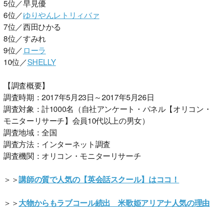
5位／早見優
6位／
ゆりやんレトリィバァ
7位／西田ひかる
8位／すみれ
9位／
ローラ
10位／
SHELLY
【調査概要】
調査時期：2017年5月23日～2017年5月26日
調査対象：計1000名（自社アンケート・パネル【オリコン・
モニターリサーチ】会員10代以上の男女）
調査地域：全国
調査方法：インターネット調査
調査機関：オリコン・モニターリサーチ
＞＞
講師の質で人気の【英会話スクール】はココ！
＞＞
大物からもラブコール続出 米歌姫アリアナ人気の理由