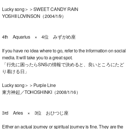
Lucky song＞＞SWEET CANDY RAIN
YOSHII LOVINSON（2004/1/9）
4th Aquarius × 4位 みずがめ座
If you have no idea where to go, refer to the information on social
media. It will take you to a great spot.
「行先に困ったらSNSの情報で決めると、良いところにたど
り着ける日」
Lucky song＞＞Purple Line
東方神起／TOHOSHINKI（2008/1/16）
3rd Aries × 3位 おひつじ座
Either an actual journey or spiritual journey is fine. They are the