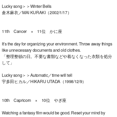
Lucky song＞＞Winter Bells
倉木麻衣／MAI KURAKI（2002/1/17）
11th Cancer × 11位 かに座
It’s the day for organizing your environment. Throw away things
like unnecessary documents and old clothes.
「整理整頓の日。不要な書類などや着なくなった衣類を処分
して」
Lucky song＞＞Automatic／time will tell
宇多田ヒカル／HIKARU UTADA（1998/12/9）
10th Capricorn × 10位 やぎ座
Watching a fantasy film would be good. Reset your mind by