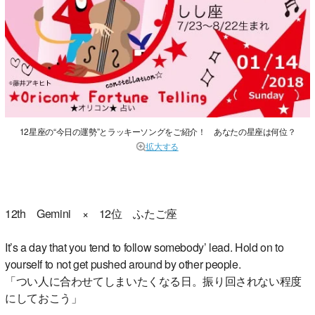
12星座の“今日の運勢”とラッキーソングをご紹介！ あなたの星座は何位？
拡大する
12th Gemini × 12位 ふたご座
It’s a day that you tend to follow somebody’ lead. Hold on to
yourself to not get pushed around by other people.
「つい人に合わせてしまいたくなる日。振り回されない程度
にしておこう」