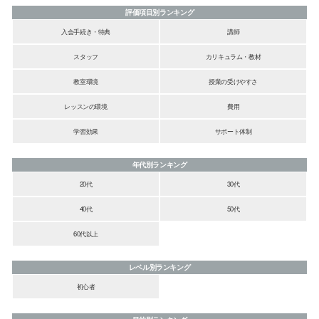
評価項目別ランキング
入会手続き・特典
講師
スタッフ
カリキュラム・教材
教室環境
授業の受けやすさ
レッスンの環境
費用
学習効果
サポート体制
年代別ランキング
20代
30代
40代
50代
60代以上
レベル別ランキング
初心者