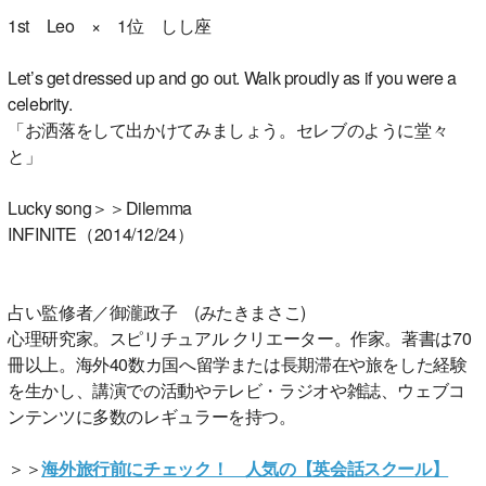
1st Leo × 1位 しし座
Let’s get dressed up and go out. Walk proudly as if you were a
celebrity.
「お洒落をして出かけてみましょう。セレブのように堂々
と」
Lucky song＞＞Dilemma
INFINITE（2014/12/24）
占い監修者／御瀧政子 (みたきまさこ)
心理研究家。スピリチュアル クリエーター。作家。著書は70
冊以上。海外40数カ国へ留学または長期滞在や旅をした経験
を生かし、講演での活動やテレビ・ラジオや雑誌、ウェブコ
ンテンツに多数のレギュラーを持つ。
＞＞
海外旅行前にチェック！ 人気の【英会話スクール】