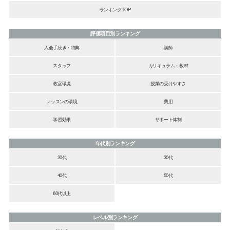
ランキングTOP
評価項目別ランキング
入会手続き・特典
講師
スタッフ
カリキュラム・教材
教室環境
授業の受けやすさ
レッスンの環境
費用
学習効果
サポート体制
年代別ランキング
20代
30代
40代
50代
60代以上
レベル別ランキング