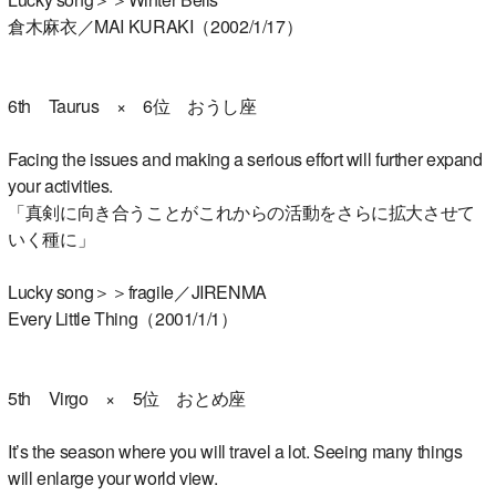
倉木麻衣／MAI KURAKI（2002/1/17）
6th Taurus × 6位 おうし座
Facing the issues and making a serious effort will further expand
your activities.
「真剣に向き合うことがこれからの活動をさらに拡大させて
いく種に」
Lucky song＞＞fragile／JIRENMA
Every Little Thing（2001/1/1）
5th Virgo × 5位 おとめ座
It’s the season where you will travel a lot. Seeing many things
will enlarge your world view.