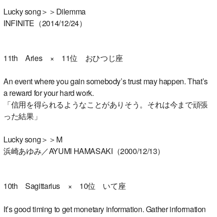
Lucky song＞＞Dilemma
INFINITE（2014/12/24）
11th Aries × 11位 おひつじ座
An event where you gain somebody’s trust may happen. That’s
a reward for your hard work.
「信用を得られるようなことがありそう。それは今まで頑張
った結果」
Lucky song＞＞M
浜崎あゆみ／AYUMI HAMASAKI（2000/12/13）
10th Sagittarius × 10位 いて座
It’s good timing to get monetary information. Gather information