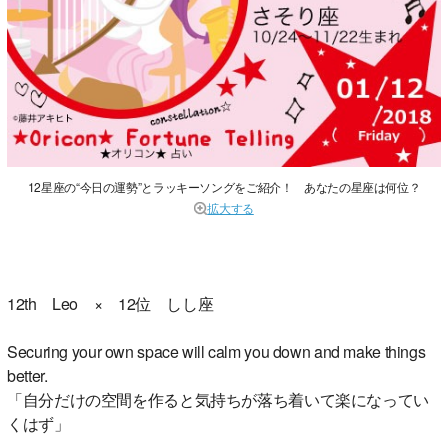
12星座の“今日の運勢”とラッキーソングをご紹介！ あなたの星座は何位？
拡大する
12th Leo × 12位 しし座
Securing your own space will calm you down and make things
better.
「自分だけの空間を作ると気持ちが落ち着いて楽になってい
くはず」