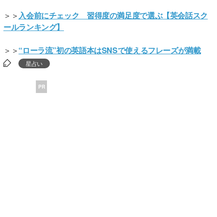
＞＞
入会前にチェック 習得度の満足度で選ぶ【英会話スク
ールランキング】
＞＞
“ローラ流”初の英語本はSNSで使えるフレーズが満載
星占い
PR