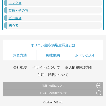
エンタメ
英検・その他
ビジネス
初心者
オリコン顧客満足度調査とは
調査方法
掲載規約
お問い合わせ
会社概要
当サイトについて
個人情報保護方針
引用・転載について
引用・転載について
クッキーの使用について
当サイトで公開されている情報（文字、写真、イラスト、画像データ等）及びこれらの配
置・編集および構造などについての著作権は株式会社oricon MEに帰属しております。
このサイトでは Cookie を使用して、ユーザーに合わせたコンテンツや広告の表示、ソーシャ
© oricon ME inc.
これらの情報を権利者の許可なく無断転載・複製などの二次利用を行うことは固く禁じてお
ル メディア機能の提供、広告の表示回数やクリック数の測定を行っています。