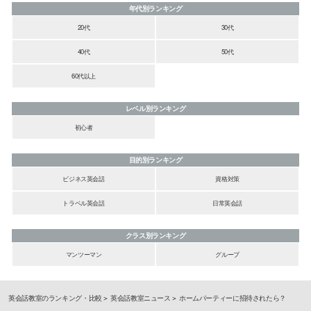
年代別ランキング
20代
30代
40代
50代
60代以上
レベル別ランキング
初心者
目的別ランキング
ビジネス英会話
資格対策
トラベル英会話
日常英会話
クラス別ランキング
マンツーマン
グループ
英会話教室のランキング・比較
英会話教室ニュース
ホームパーティーに招待されたら？