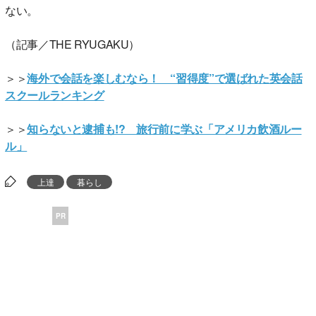
ない。
（記事／THE RYUGAKU）
＞＞
海外で会話を楽しむなら！ “習得度”で選ばれた英会話
スクールランキング
＞＞
知らないと逮捕も!? 旅行前に学ぶ「アメリカ飲酒ルー
ル」
上達
暮らし
PR