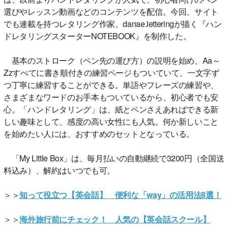
選びやレッスン動画などのコンテンツを配信。今回、サイト
でも連載を持つレタリング作家、danae.letteringが描く『ハン
ドレタリングスターターNOTEBOOK』を制作した。
基本のストローク（ペン先の運び方）の説明を始め、Aa～
Zzすべてに書き順付きの練習ページもついていて、一文字ず
つ丁寧に練習することができる。単語やフレーズの練習や、
さまざまなワードのお手本もついているから、初心者でも安
心。「ハンドレタリング」は、紙とペンさえあればできる新
しい趣味として、感度の高い女性にも人気。何か新しいこと
を始めたい人には、おすすめのセットとなっている。
「My Little Box」は、毎月払いの自動継続で3200円（全国送
料込み）、解約はいつでも可。
＞＞
知って役立つ【英会話】 便利な「way」の活用法8選！
＞＞
海外旅行前にチェック！ 人気の【英会話スクール】