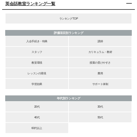
英会話教室ランキング一覧
ランキングTOP
評価項目別ランキング
入会手続き・特典
講師
スタッフ
カリキュラム・教材
教室環境
授業の受けやすさ
レッスンの環境
費用
学習効果
サポート体制
年代別ランキング
20代
30代
40代
50代
60代以上