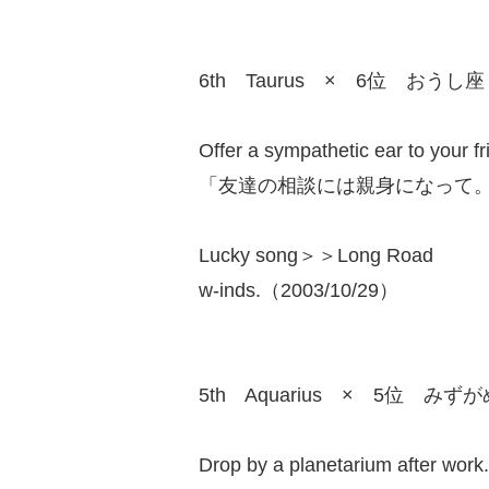
6th Taurus × 6位 おうし座
Offer a sympathetic ear to your f
「友達の相談には親身になって
Lucky song＞＞Long Road
w-inds.（2003/10/29）
5th Aquarius × 5位 みず
Drop by a planetarium after work.