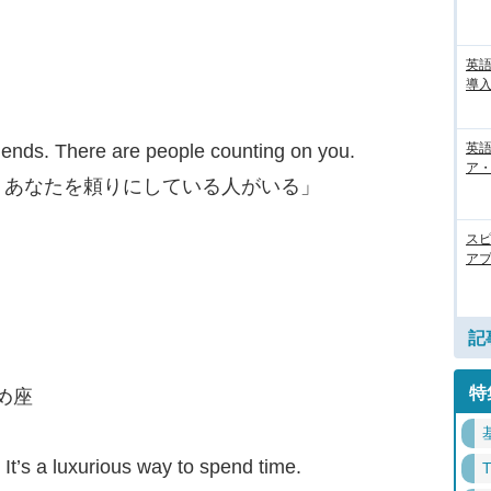
英
導入
英語
riends. There are people counting on you.
ア・
。あなたを頼りにしている人がいる」
ス
アプ
記
特
がめ座
 It’s a luxurious way to spend time.