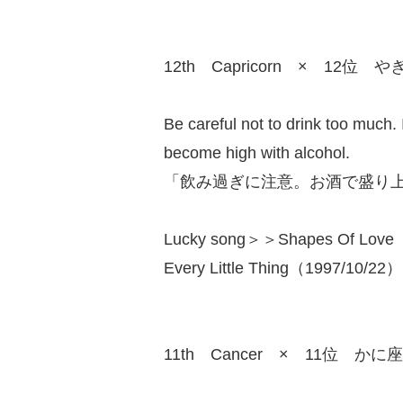
12th Capricorn × 12位 や
Be careful not to drink too much.
become high with alcohol.
「飲み過ぎに注意。お酒で盛り
Lucky song＞＞Shapes Of Love
Every Little Thing（1997/10/22）
11th Cancer × 11位 かに座