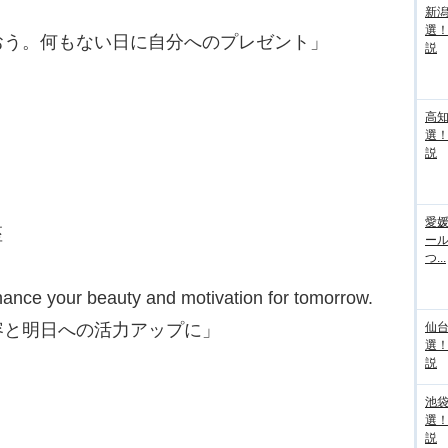
新
選
おう。何もない日に自分へのプレゼント」
説
高
選
説
愛媛
座
ー
つ...
hance your beauty and motivation for tomorrow.
容と明日への活力アップに」
仙
選
説
池袋
選
説