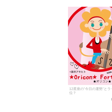
12星座の“今日の運勢”と
位？