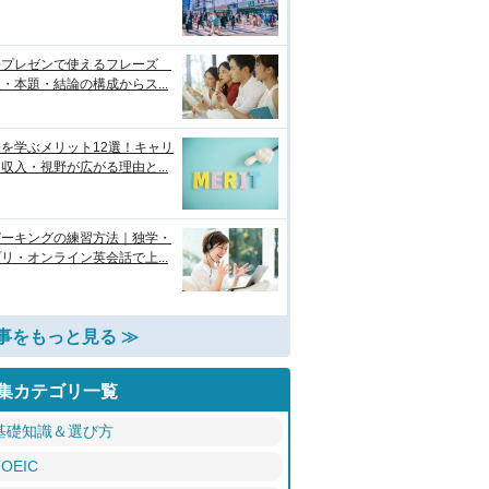
語プレゼンで使えるフレーズ
・本題・結論の構成からス...
を学ぶメリット12選！キャリ
収入・視野が広がる理由と...
ピーキングの練習方法｜独学・
リ・オンライン英会話で上...
事をもっと見る ≫
集カテゴリ一覧
基礎知識＆選び方
TOEIC