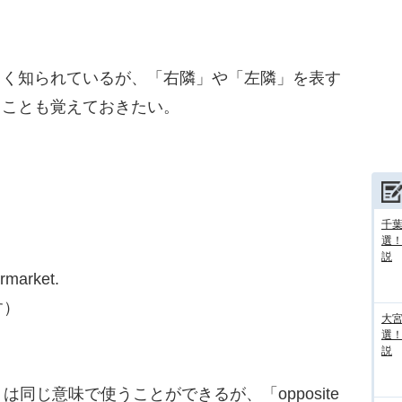
よく知られているが、「右隣」や「左隣」を表す
いうことも覚えておきたい。
千葉
選
説
ermarket.
す）
大宮
選
説
rom」は同じ意味で使うことができるが、「opposite