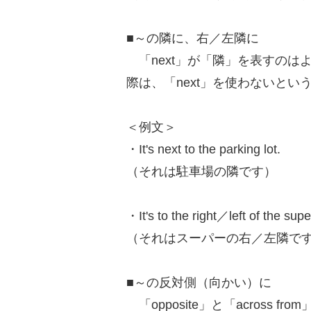
■～の隣に、右／左隣に
「next」が「隣」を表すのは
際は、「next」を使わないと
＜例文＞
・It's next to the parking lot.
（それは駐車場の隣です）
・It's to the right／left of the sup
（それはスーパーの右／左隣で
■～の反対側（向かい）に
「opposite」と「across f