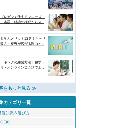
語プレゼンで使えるフレーズ
・本題・結論の構成からス...
を学ぶメリット12選！キャリ
収入・視野が広がる理由と...
ピーキングの練習方法｜独学・
リ・オンライン英会話で上...
事をもっと見る ≫
集カテゴリ一覧
基礎知識＆選び方
TOEIC