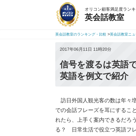
オリコン顧客満足度ランキ
英会話教室
>
英会話教室のランキング・比較
英会話教室ニュ
2017年06月11日 11時20分
信号を渡るは英語
英語を例文で紹介
訪日外国人観光客の数は年々増
での会話フレーズを耳にするこ
れたら、上手く案内できるだろ
る？ 日常生活で役立つ英語フ