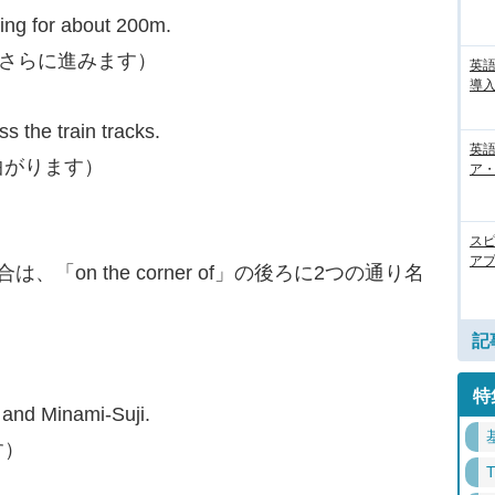
ing for about 200m.
ルさらに進みます）
英
導入
ss the train tracks.
英語
曲がります）
ア・
ス
アプ
on the corner of」の後ろに2つの通り名
記
特
 and Minami-Suji.
す）