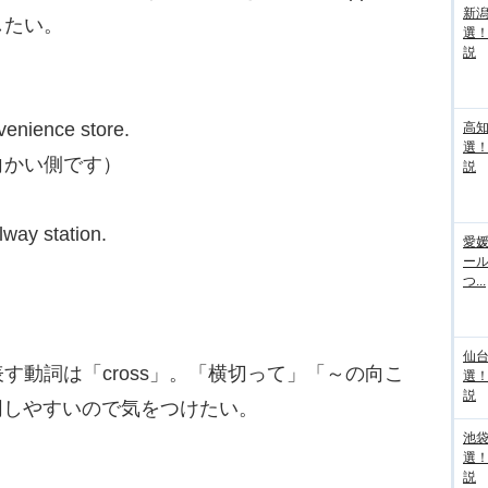
新
したい。
選
説
venience store.
高
選
向かい側です）
説
lway station.
愛媛
ー
つ...
仙
動詞は「cross」。「横切って」「～の向こ
選
説
混同しやすいので気をつけたい。
池袋
選
説