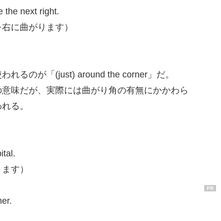
 the next right.
を右に曲がります）
(just) around the corner」だ。
の意味だが、実際には曲がり角の有無にかかわら
われる。
tal.
ります）
PR
er.
）