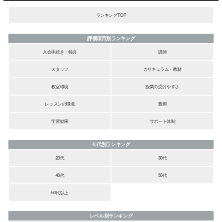
ランキングTOP
評価項目別ランキング
入会手続き・特典
講師
スタッフ
カリキュラム・教材
教室環境
授業の受けやすさ
レッスンの環境
費用
学習効果
サポート体制
年代別ランキング
20代
30代
40代
50代
60代以上
レベル別ランキング