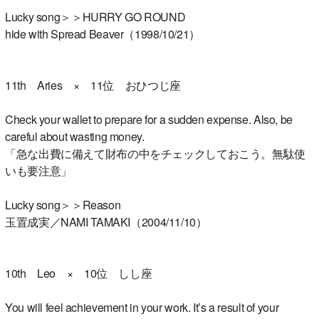
Lucky song＞＞HURRY GO ROUND
hide with Spread Beaver（1998/10/21）
11th Aries × 11位 おひつじ座
Check your wallet to prepare for a sudden expense. Also, be
careful about wasting money.
「急な出費に備えて財布の中をチェックしておこう。無駄使
いも要注意」
Lucky song＞＞Reason
玉置成実／NAMI TAMAKI（2004/11/10）
10th Leo × 10位 しし座
You will feel achievement in your work. It’s a result of your