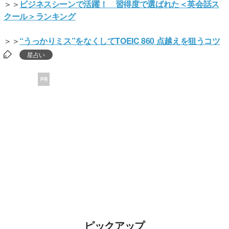
＞＞
ビジネスシーンで活躍！ 習得度で選ばれた＜英会話ス
クール＞ランキング
＞＞
“うっかりミス”をなくしてTOEIC 860 点越えを狙うコツ
星占い
PR
ピックアップ