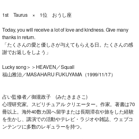
1st Taurus × 1位 おうし座
Today, you will receive a lot of love and kindness. Give many
thanks in return.
「たくさんの愛と優しさが与えてもらえる日。たくさんの感
謝でお返しをしよう」
Lucky song＞＞HEAVEN／Squall
福山雅治／MASAHARU FUKUYAMA（1999/11/17）
占い監修者／御瀧政子 (みたきまさこ)
心理研究家。スピリチュアル クリエーター。作家。著書は70
冊以上。海外40数カ国へ留学または長期滞在や旅をした経験
を生かし、講演での活動やテレビ・ラジオや雑誌、ウェブコ
ンテンツに多数のレギュラーを持つ。