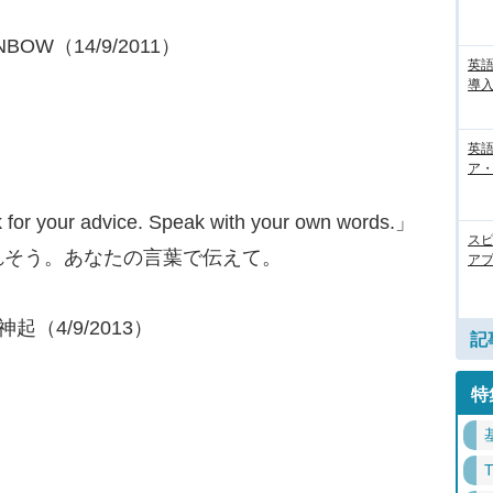
BOW（14/9/2011）
英
導入
英語
ア・
for your advice. Speak with your own words.」
ス
れそう。あなたの言葉で伝えて。
アプ
神起（4/9/2013）
記
特