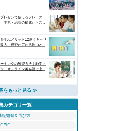
語プレゼンで使えるフレーズ
・本題・結論の構成からス...
を学ぶメリット12選！キャリ
収入・視野が広がる理由と...
ピーキングの練習方法｜独学・
リ・オンライン英会話で上...
事をもっと見る ≫
集カテゴリ一覧
基礎知識＆選び方
TOEIC