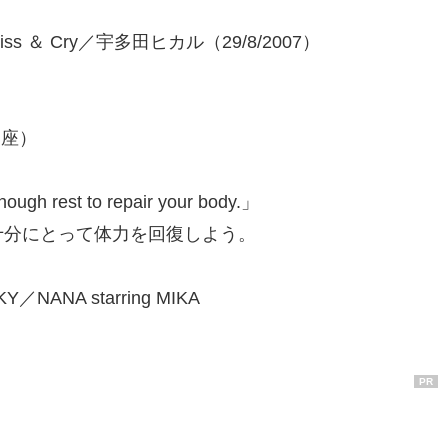
ld/Kiss ＆ Cry／宇多田ヒカル（29/8/2007）
がめ座）
nough rest to repair your body.」
十分にとって体力を回復しよう。
／NANA starring MIKA
PR