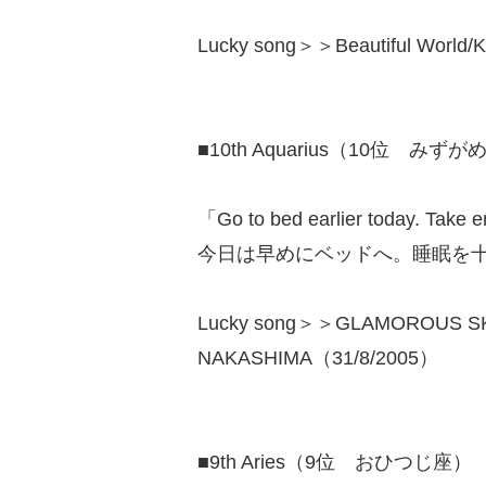
Lucky song＞＞Beautiful Wor
■10th Aquarius（10位 みず
「Go to bed earlier today. Take e
今日は早めにベッドへ。睡眠を
Lucky song＞＞GLAMOROUS SKY
NAKASHIMA（31/8/2005）
■9th Aries（9位 おひつじ座）