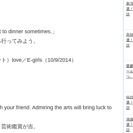
新
選
説
ot to dinner sometimes.」
高
へ行ってみよう。
選
説
ト）love／E-girls（10/9/2014）
愛媛
ー
つ...
仙
選
your friend. Admiring the arts will bring luck to
説
池袋
選
。芸術鑑賞が吉。
説