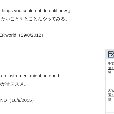
things you could not do until now.」
したいことをとことんやってみる。
Rworld（29/8/2012）
千葉
選
説
ng an instrument might be good.」
器がオススメ。
大宮
選
ND（16/9/2015）
説