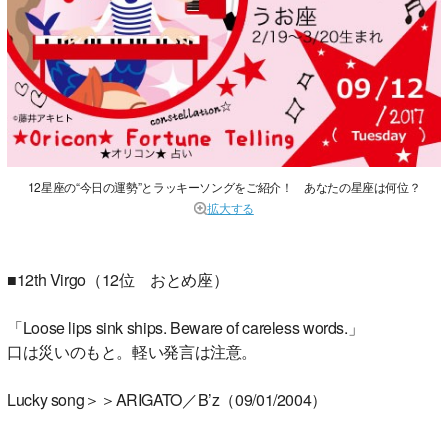
12星座の“今日の運勢”とラッキーソングをご紹介！ あなたの星座は何位？
拡大する
■12th Virgo（12位 おとめ座）
「Loose lips sink ships. Beware of careless words.」
口は災いのもと。軽い発言は注意。
Lucky song＞＞ARIGATO／B’z（09/01/2004）