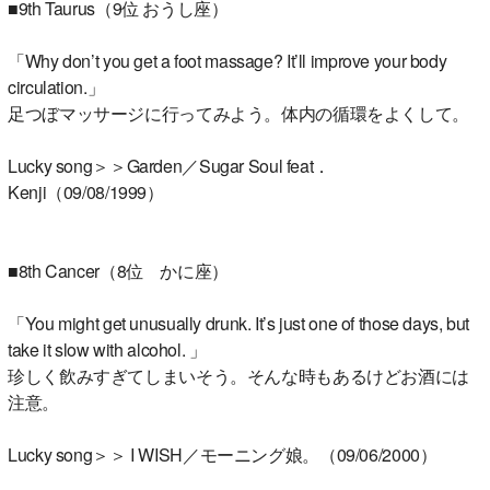
■9th Taurus（9位 おうし座）
「Why don’t you get a foot massage? It’ll improve your body
circulation.」
足つぼマッサージに行ってみよう。体内の循環をよくして。
Lucky song＞＞Garden／Sugar Soul feat．
Kenji（09/08/1999）
■8th Cancer（8位 かに座）
「You might get unusually drunk. It’s just one of those days, but
take it slow with alcohol. 」
珍しく飲みすぎてしまいそう。そんな時もあるけどお酒には
注意。
Lucky song＞＞ I WISH／モーニング娘。（09/06/2000）