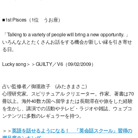
■1st Pisces（1位 うお座）
「Talking to a variety of people will bring a new opportunity. 」
いろんな人とたくさんお話をする機会が新しい縁を引き寄せ
る日。
Lucky song＞＞GUILTY／V6（09/02/2009）
占い監修者／御瀧政子 (みたきまさこ)
心理研究家。スピリチュアル クリエーター。作家。著書は70
冊以上。海外40数カ国へ留学または長期滞在や旅をした経験
を生かし、講演での活動やテレビ・ラジオや雑誌、ウェブコ
ンテンツに多数のレギュラーを持つ。
＞＞
英語を話せるようになる！ 「英会話スクール」習得の
満足度ランキング