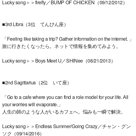
Lucky song＞＞firefly／BUMP OF CHICKEN（09/12/2012）
■3rd Libra（3位 てんびん座）
「Feeling like taking a trip? Gather information on the internet. 」
旅に行きたくなったら。ネットで情報を集めてみよう。
Lucky song＞＞Boys Meet U／SHINee（08/21/2013）
■2nd Sagittarius（2位 いて座）
「Go to a cafe where you can find a role model for your life. All
your worries will evaporate.」
人生の師のような人がいるカフェへ。悩みも一瞬で解決。
Lucky song＞＞Endless Summer/Going Crazy／チャン・グン
ソク（09/14/2016）