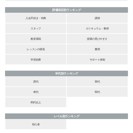
評価項目別ランキング
入会手続き・特典
講師
スタッフ
カリキュラム・教材
教室環境
授業の受けやすさ
レッスンの環境
費用
学習効果
サポート体制
年代別ランキング
20代
30代
40代
50代
60代以上
レベル別ランキング
初心者