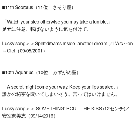
■11th Scorpius（11位 さそり座）
「Watch your step otherwise you may take a tumble.」
足元に注意。転ばないように気を付けて。
Lucky song＞＞Spirit dreams inside -another dream-／L’Arc～en
～Ciel（09/05/2001）
■10th Aquarius（10位 みずがめ座）
「A secret might come your way. Keep your lips sealed. 」
誰かの秘密を聞いてしまいそう。言ってはいけません。
Lucky song＞＞ SOMETHING’ BOUT THE KISS (12センチ)／
安室奈美恵（09/14/2016）