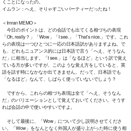
くことになったの。
イムラン：へえ、そりゃすごいパーティーだったね！
＜Imran MEMO＞
今日のポイントは、どの会話でも出てくる相づちの表現
「Oh, really？」「Wow」「I see.」「That’s nice.」です。これ
らの表現は一つひとつに一応の日本語訳がありますよね。で
も、どれもニュアンス的には日本語で言う「へえ、そうなん
だ」に相当します。「I see.」は「なるほど」という訳で覚え
ている方が多いですが、このような覚え方をしていると、英
語を話す時になかなか出てきません。だって、日本語でも
「なるほど」なんて、しばらく使っていないでしょう？
ですから、これらの相づち表現は全て「へえ、そうなん
だ」のバリエーションとして覚えておいてください。そうす
れば会話の中で使いやすいですよ。
そして最後に、「Wow」について少し説明させてくださ
い。「Wow」をなんとなく外国人が盛り上がった時に使う相