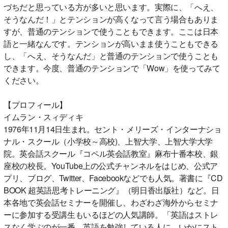
づちだと思っている方が多いと思います。実際に、「へえ、
そうなんだ！」とテンションが高くなって言う場合もありま
すが、普通のテンションで使うこともできます。ここは日本
語と一緒なんです。テンションが高いまま使うこともできる
し、「へえ、そうなんだ」と普通のテンションで使うことも
できます。今度、普通のテンションで「Wow」を使ってみて
ください。
【プロフィール】
イムラン・スィディキ
1976年11月14日生まれ。セント・メリーズ・インターナショ
ナル・スクール（小学校～高校)、上智大学、上智大学大学
院。英会話スクール『コペル英会話教室』麻布十番本校、銀
座校の校長。YouTube上の公式チャンネルをはじめ、公式ア
プリ、ブログ、Twitter、Facebookなどでも人気。著書に『CD
BOOK 超英語思考トレーニング』（明日香出版社）など。日
本各地で英会話セミナーを開催し、わざわざ海外からセミナ
ーに参加する受講生もいるほどの人気講師。「英語はストレ
スなく学ぶのが一番。英語を勉強している人に、いかにスト