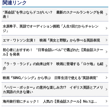
関連リンク
“英会話”を学ぶならドコがいい？ 最新のスクールランキングを発
表！
水原希子、英語でオーディション挑戦「人生1回だからチャレン
ジ」
エマ・ワトソン主演！ 映画『美女と野獣』から学べる英語表現
初心者におすすめ！ “日常会話レベル”で選ばれた【英会話スクー
ル】を発表
『ラ・ラ・ランド』の由来は何？ 映画に登場する「ロケ地」も紹
介
映画『SING／シング』から学ぶ 日常生活で使える“英語表現”
『ハリー・ポッター』の意外な楽しみ方!? イギリス英語とアメリ
カ英語の大きな違い
海外旅行前にチェック！ 人気の【英会話スクール】No.1は…