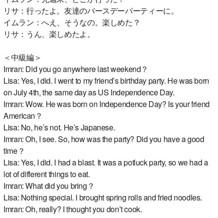
リサ：行ったよ。友達のバースデーパーティーに。
イムラン：へえ、そうなの。楽しめた？
リサ：うん、楽しめたよ。
＜中級編＞
Imran: Did you go anywhere last weekend？
Lisa: Yes, I did. I went to my friend’s birthday party. He was born
on July 4th, the same day as US Independence Day.
Imran: Wow. He was born on Independence Day? Is your friend
American？
Lisa: No, he’s not. He’s Japanese.
Imran: Oh, I see. So, how was the party? Did you have a good
time？
Lisa: Yes, I did. I had a blast. It was a potluck party, so we had a
lot of different things to eat.
Imran: What did you bring？
Lisa: Nothing special. I brought spring rolls and fried noodles.
Imran: Oh, really? I thought you don’t cook.