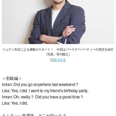
イムラン先生による連載がスタート！ 今回はバースデーパーティーの例文を紹介
（写真：草刈雅之）
拡大する
＜初級編＞
Imran: Did you go anywhere last weekend？
Lisa: Yes, I did. I went to my friend’s birthday party.
Imran: Oh, really？ Did you have a good time？
Lisa: Yes, I did.
イムラン：先週末、どこか行った？