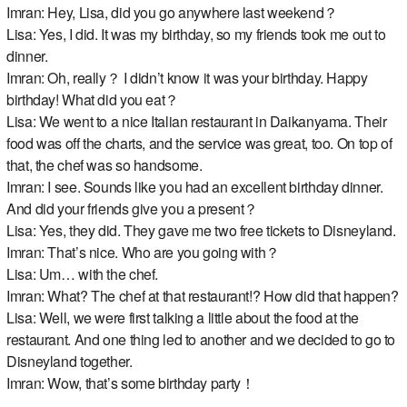
Imran: Hey, Lisa, did you go anywhere last weekend？
Lisa: Yes, I did. It was my birthday, so my friends took me out to
dinner.
Imran: Oh, really？ I didn’t know it was your birthday. Happy
birthday! What did you eat？
Lisa: We went to a nice Italian restaurant in Daikanyama. Their
food was off the charts, and the service was great, too. On top of
that, the chef was so handsome.
Imran: I see. Sounds like you had an excellent birthday dinner.
And did your friends give you a present？
Lisa: Yes, they did. They gave me two free tickets to Disneyland.
Imran: That’s nice. Who are you going with？
Lisa: Um… with the chef.
Imran: What? The chef at that restaurant!? How did that happen?
Lisa: Well, we were first talking a little about the food at the
restaurant. And one thing led to another and we decided to go to
Disneyland together.
Imran: Wow, that’s some birthday party！