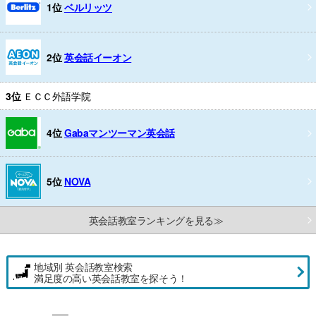
1位
ベルリッツ
2位
英会話イーオン
3位
ＥＣＣ外語学院
4位
Gabaマンツーマン英会話
5位
NOVA
英会話教室ランキングを見る≫
地域別 英会話教室検索
満足度の高い英会話教室を探そう！