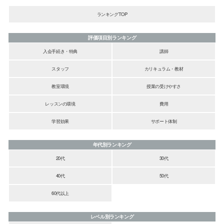
ランキングTOP
評価項目別ランキング
入会手続き・特典
講師
スタッフ
カリキュラム・教材
教室環境
授業の受けやすさ
レッスンの環境
費用
学習効果
サポート体制
年代別ランキング
20代
30代
40代
50代
60代以上
レベル別ランキング