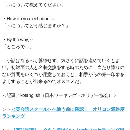
「～について教えてください」
・How do you feel about～
「～についてどう感じますか？」
・By the way,～
「ところで…」
小話はなるべく萎縮せず、気さくに話を進めていくとよ
い。初対面の人と名刺交換をする時のために、当たり障りの
ない質問をいくつか用意しておくと、相手からの第一印象を
よくすることが出来るのでオススメだ。
＜記事／kotanglish（日本ワーキング・ホリデー協会）＞
＞＞
＜英会話スクール＞へ通う前に確認！ オリコン満足度
ランキング
＞＞
【英語知識】 今さら聞けない「webマーケティング用