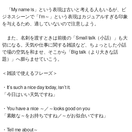
「My name is」という表現は古いと考える人もいるが、ビ
ジネスシーンで「I’m～」という表現はカジュアルすぎる印象
を与えるため、適していないので注意しよう。
また、名刺を渡すときは前後の「Small talk（小話）」も大
切になる。天気や仕事に関する雑談など、ちょっとした小話
で場の空気を和ませ、そこから「Big talk（より大きな話
題）」へ膨らませていこう。
＜雑談で使えるフレーズ＞
・It’s such a nice day today, isn’t it.
「今日はいい天気ですね」
・You have a nice ～／～looks good on you
「素敵な～をお持ちですね／～がお似合いですね」
・Tell me about～