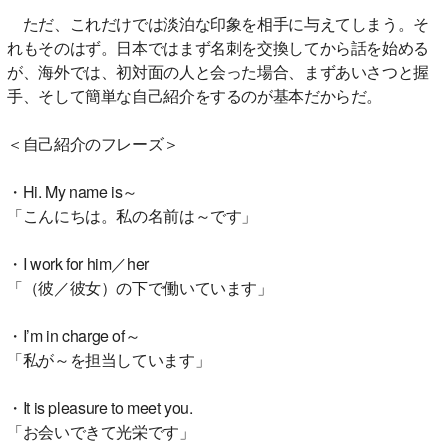
ただ、これだけでは淡泊な印象を相手に与えてしまう。そ
れもそのはず。日本ではまず名刺を交換してから話を始める
が、海外では、初対面の人と会った場合、まずあいさつと握
手、そして簡単な自己紹介をするのが基本だからだ。
＜自己紹介のフレーズ＞
・Hi. My name is～
「こんにちは。私の名前は～です」
・I work for him／her
「（彼／彼女）の下で働いています」
・I’m in charge of～
「私が～を担当しています」
・It is pleasure to meet you.
「お会いできて光栄です」