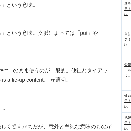
新
」という意味。
選
説
という意味。文脈によっては「put」や
高
選
説
愛媛
tent」のまま使うのが一般的。他社とタイアッ
ー
つ...
 tie-up content.」が適切。
仙
選
説
」。
池袋
選
しく捉えがちだが、意外と単純な意味のものが
説