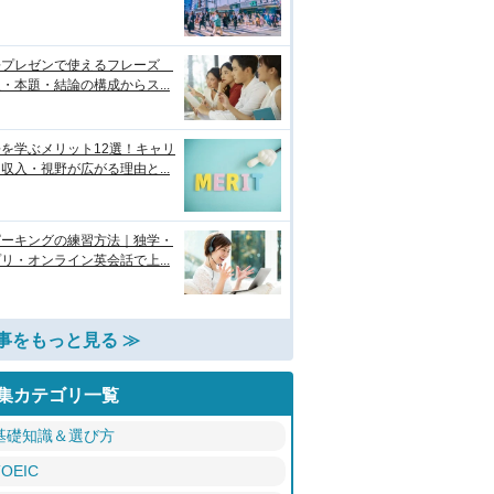
語プレゼンで使えるフレーズ
・本題・結論の構成からス...
を学ぶメリット12選！キャリ
収入・視野が広がる理由と...
ピーキングの練習方法｜独学・
リ・オンライン英会話で上...
事をもっと見る ≫
集カテゴリ一覧
基礎知識＆選び方
TOEIC