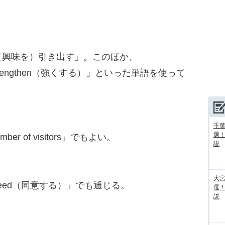
興味を）引き出す」。このほか、
trengthen（強くする）」といった単語を使って
千葉
選
r of visitors」でもよい。
説
大宮
eed（同意する）」でも通じる。
選
説