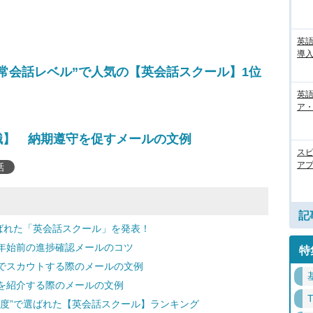
英
導入
常会話レベル”で人気の【英会話スクール】1位
英語
ア・
識】 納期遵守を促すメールの文例
ス
アプ
話
記
ばれた「英会話スクール」を発表！
年始前の進捗確認メールのコツ
特
Sでスカウトする際のメールの文例
を紹介する際のメールの文例
得度”で選ばれた【英会話スクール】ランキング