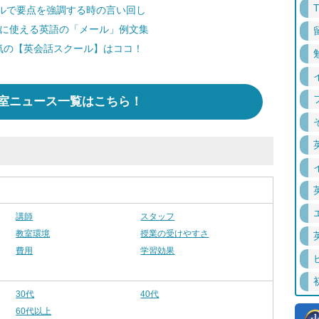
ルで要点を強調する時の言い回し
ぐに使える英語の「メール」例文集
気の【英会話スクール】はココ！
室ニュース一覧はこちら！
講師
スタッフ
教室環境
授業の受けやすさ
費用
学習効果
30代
40代
60代以上