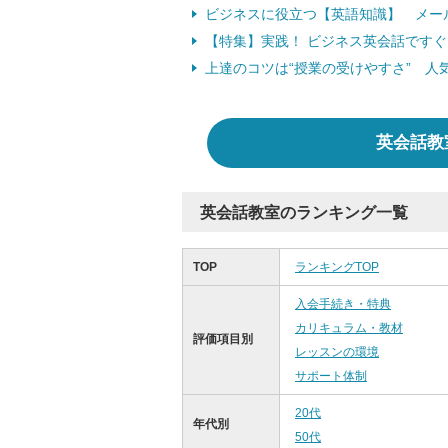
ビジネスに役立つ【英語知識】 メー
【特集】実践！ ビジネス英会話です
上達のコツは“授業の受けやすさ” 人
英会話教
英会話教室のランキング一覧
TOP
ランキングTOP
入会手続き・特典
カリキュラム・教材
評価項目別
レッスンの環境
サポート体制
20代
年代別
50代