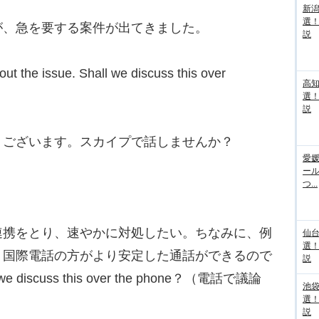
新
選
が、急を要する案件が出てきました。
説
ut the issue. Shall we discuss this over
高
選
説
うございます。スカイプで話しませんか？
愛媛
ー
つ...
携をとり、速やかに対処したい。ちなみに、例
仙
選
、国際電話の方がより安定した通話ができるので
説
scuss this over the phone？（電話で議論
池袋
選
説