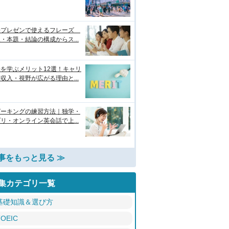
語プレゼンで使えるフレーズ
・本題・結論の構成からス...
を学ぶメリット12選！キャリ
収入・視野が広がる理由と...
ピーキングの練習方法｜独学・
リ・オンライン英会話で上...
事をもっと見る ≫
集カテゴリ一覧
基礎知識＆選び方
TOEIC