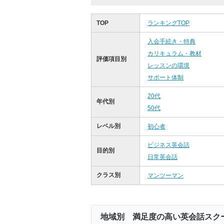
TOP
ランキングTOP
入会手続き・特典
カリキュラム・教材
評価項目別
レッスンの環境
サポート体制
20代
年代別
50代
レベル別
初心者
ビジネス英会話
目的別
日常英会話
クラス別
マンツーマン
地域別 満足度の高い英会話スク