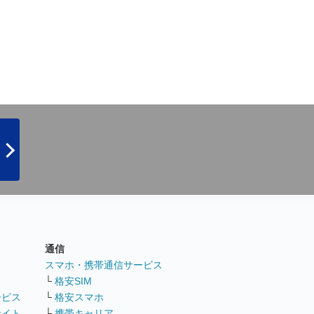
通信
ト
スマホ・携帯通信サービス
└
格安SIM
ービス
└
格安スマホ
サイト
└
携帯キャリア