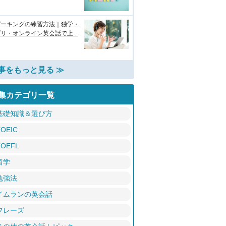
ピーキングの練習方法｜独学・
リ・オンライン英会話で上...
事をもっと見る ≫
集カテゴリ一覧
基礎知識＆選び方
TOEIC
TOEFL
留学
勉強法
イムランの英会話
フレーズ