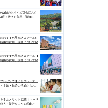
(松山)のおすすめ英会話スク
ル3選！特徴や費用、講師に
台のおすすめ英会話スクール6
！特徴や費用、講師について解
のおすすめ英会話スクール11
！特徴や費用、講師について解
語プレゼンで使えるフレーズ
・本題・結論の構成からス...
を学ぶメリット12選！キャリ
収入・視野が広がる理由と...