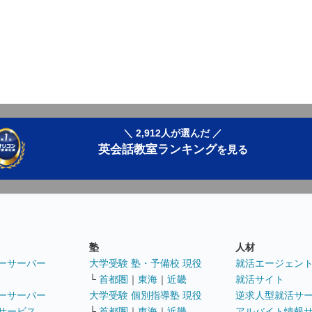
＼ 2,912人が選んだ ／
英会話教室ランキング
を見る
塾
人材
ーサーバー
大学受験 塾・予備校 現役
就活エージェン
└
首都圏
｜
東海
｜
近畿
就活サイト
ーサーバー
大学受験 個別指導塾 現役
逆求人型就活サ
サービス
└
首都圏
｜
東海
｜
近畿
アルバイト情報