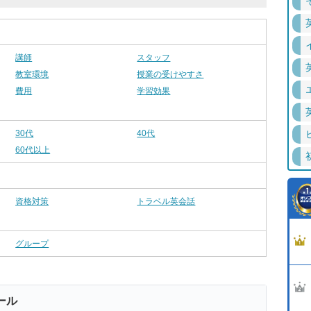
講師
スタッフ
教室環境
授業の受けやすさ
費用
学習効果
30代
40代
60代以上
資格対策
トラベル英会話
グループ
ール