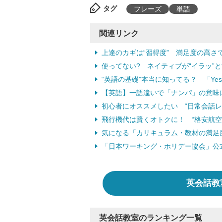
タグ
フレーズ
単語
関連リンク
上達のカギは“習得度” 満足度の高さ
使ってない? ネイティブが“イラッ”
“英語の基礎”本当に知ってる？ 「Ye
【英語】一語違いで「ナンパ」の意味に
初心者にオススメしたい “日常会話
飛行機代は賢くオトクに！ “格安航空
気になる「カリキュラム・教材の満足
「日本ワーキング・ホリデー協会」公
英会話教
英会話教室のランキング一覧