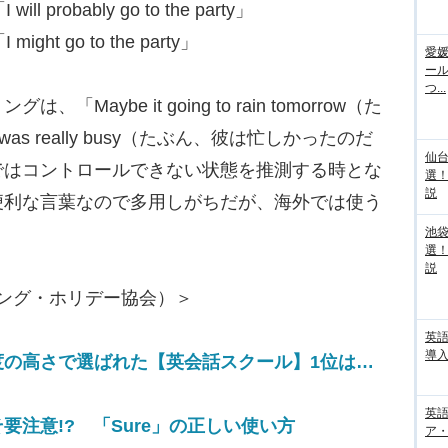
robably go to the party」
t go to the party」
愛媛
ー
つ...
aybe it going to rain tomorrow（た
was really busy（たぶん、彼は忙しかったのだ
仙
ではコントロールできない状態を推測する時とな
選
説
便利な言葉なので多用しがちだが、海外では使う
池袋
選
説
ワーキング・ホリデー協会）＞
英
導入
度の高さで選ばれた【英会話スクール】1位は…
英語
注意!? 「Sure」の正しい使い方
ア・