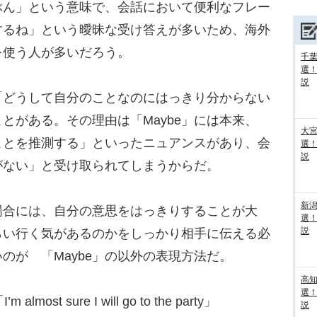
ぶん」という意味で、会話において便利なフレー
するね」という曖昧な受け答えが多いため、海外
」を使う人が多いだろう。
千葉
選
説
どうして自分のことなのにはっきり分からない
とがある。その理由は「Maybe」には本来、
大宮
ことを推測する」といったニュアンスがあり、会
選
説
がない」と受け取られてしまうからだ。
新
合には、自分の意思をはっきりすることが大
選
説
らい行く気があるのかをしっかり相手に伝える必
のが 「Maybe」の以外の表現方法だ。
高
選
t sure I will go to the party」
説