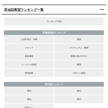
英会話教室ランキング一覧
ランキングTOP
評価項目別ランキング
入会手続き・特典
講師
スタッフ
カリキュラム・教材
教室環境
授業の受けやすさ
レッスンの環境
費用
学習効果
サポート体制
年代別ランキング
20代
30代
40代
50代
60代以上