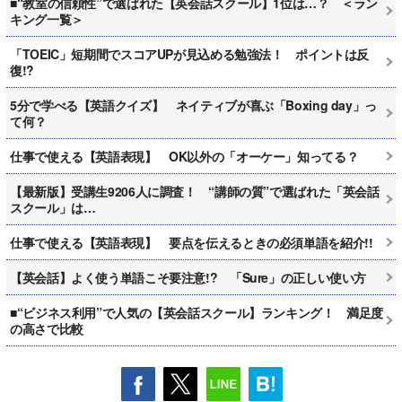
■“教室の信頼性”で選ばれた【英会話スクール】1位は…？ ＜ラン
キング一覧＞
「TOEIC」短期間でスコアUPが見込める勉強法！ ポイントは反
復!?
5分で学べる【英語クイズ】 ネイティブが喜ぶ「Boxing day」っ
て何？
仕事で使える【英語表現】 OK以外の「オーケー」知ってる？
【最新版】受講生9206人に調査！ “講師の質”で選ばれた「英会話
スクール」は…
仕事で使える【英語表現】 要点を伝えるときの必須単語を紹介!!
【英会話】よく使う単語こそ要注意!? 「Sure」の正しい使い方
■“ビジネス利用”で人気の【英会話スクール】ランキング！ 満足度
の高さで比較