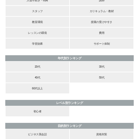
スタッフ
カリキュラム・教材
教室環境
授業の受けやすさ
レッスンの環境
費用
学習効果
サポート体制
年代別ランキング
20代
30代
40代
50代
60代以上
レベル別ランキング
初心者
目的別ランキング
ビジネス英会話
資格対策