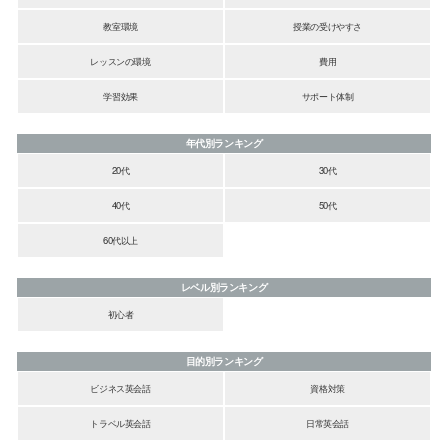
教室環境
授業の受けやすさ
レッスンの環境
費用
学習効果
サポート体制
年代別ランキング
20代
30代
40代
50代
60代以上
レベル別ランキング
初心者
目的別ランキング
ビジネス英会話
資格対策
トラベル英会話
日常英会話