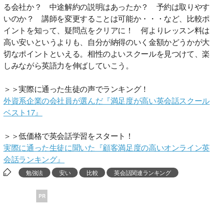
る会社か？ 中途解約の説明はあったか？ 予約は取りやす
いのか？ 講師を変更することは可能か・・・など、比較ポ
イントを知って、疑問点をクリアに！ 何よりレッスン料は
高い安いというよりも、自分が納得のいく金額かどうかが大
切なポイントといえる。相性のよいスクールを見つけて、楽
しみながら英語力を伸ばしていこう。
＞＞実際に通った生徒の声でランキング！
外資系企業の会社員が選んだ『満足度が高い英会話スクール
ベスト17』
＞＞低価格で英会話学習をスタート！
実際に通った生徒に聞いた『顧客満足度の高いオンライン英
会話ランキング』
勉強法
安い
比較
英会話関連ランキング
PR