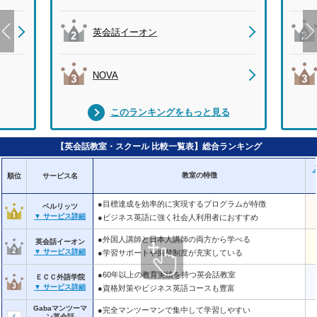
英会話イーオン
NOVA
このランキングをもっと見る
【英会話教室・スクール 比較一覧表】総合ランキング
教室の特徴
順位
サービス名
●目標達成を効率的に実現するプログラムが特徴
ベルリッツ
▼ サービス詳細
●ビジネス英語に強く社会人利用者におすすめ
●外国人講師と日本人講師の両方から学べる
英会話イーオン
▼ サービス詳細
●学習サポートや振替制度が充実している
●60年以上の教育実績を持つ英会話教室
ＥＣＣ外語学院
▼ サービス詳細
●資格対策やビジネス英語コースも豊富
Gabaマンツーマ
●完全マンツーマンで集中して学習しやすい
ン英会話