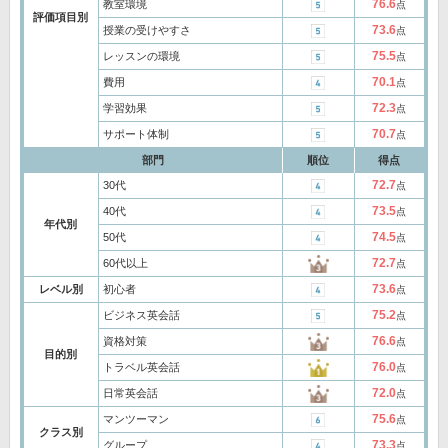
76.6
教室環境
点
評価項目別
73.6
授業の受けやすさ
点
75.5
レッスンの環境
点
70.1
費用
点
72.3
学習効果
点
70.7
サポート体制
点
部門
順位
得点
72.7
30代
点
73.5
40代
点
年代別
74.5
50代
点
72.7
60代以上
点
73.6
レベル別
初心者
点
75.2
ビジネス英会話
点
76.6
資格対策
点
目的別
76.0
トラベル英会話
点
72.0
日常英会話
点
75.6
マンツーマン
点
クラス別
73.3
グループ
点