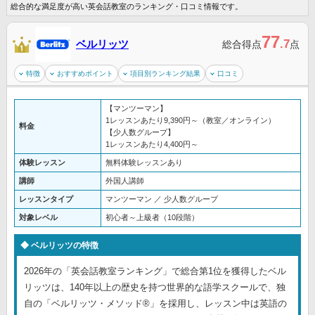
総合的な満足度が高い英会話教室のランキング・口コミ情報です。
77
.7
ベルリッツ
総合得点
点
特徴
おすすめポイント
項目別ランキング結果
口コミ
【マンツーマン】
1レッスンあたり9,390円～（教室／オンライン）
料金
【少人数グループ】
1レッスンあたり4,400円～
体験レッスン
無料体験レッスンあり
講師
外国人講師
レッスンタイプ
マンツーマン ／ 少人数グループ
対象レベル
初心者～上級者（10段階）
ベルリッツの特徴
2026年の「英会話教室ランキング」で総合第1位を獲得したベル
リッツは、140年以上の歴史を持つ世界的な語学スクールで、独
自の「ベルリッツ・メソッド®」を採用し、レッスン中は英語の