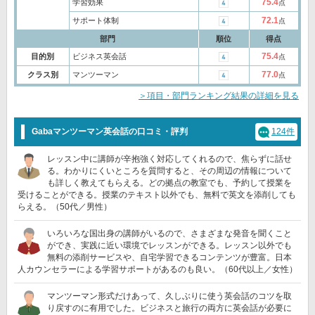
75.4
学習効果
点
72.1
サポート体制
点
部門
順位
得点
75.4
目的別
ビジネス英会話
点
77.0
クラス別
マンツーマン
点
＞項目・部門ランキング結果の詳細を見る
Gabaマンツーマン英会話の口コミ・評判
124件
レッスン中に講師が辛抱強く対応してくれるので、焦らずに話せ
る。わかりにくいところを質問すると、その周辺の情報について
も詳しく教えてもらえる。どの拠点の教室でも、予約して授業を
受けることができる。授業のテキスト以外でも、無料で英文を添削しても
らえる。（50代／男性）
いろいろな国出身の講師がいるので、さまざまな発音を聞くこと
ができ、実践に近い環境でレッスンができる。レッスン以外でも
無料の添削サービスや、自宅学習できるコンテンツが豊富。日本
人カウンセラーによる学習サポートがあるのも良い。（60代以上／女性）
マンツーマン形式だけあって、久しぶりに使う英会話のコツを取
り戻すのに有用でした。ビジネスと旅行の両方に英会話が必要に