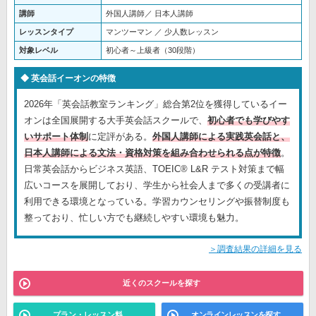
講師
外国人講師／ 日本人講師
レッスンタイプ
マンツーマン ／ 少人数レッスン
対象レベル
初心者～上級者（30段階）
英会話イーオンの特徴
2026年「英会話教室ランキング」総合第2位を獲得しているイー
オンは全国展開する大手英会話スクールで、
初心者でも学びやす
いサポート体制
に定評がある。
外国人講師による実践英会話と、
日本人講師による文法・資格対策を組み合わせられる点が特徴
。
日常英会話からビジネス英語、TOEIC® L&R テスト対策まで幅
広いコースを展開しており、学生から社会人まで多くの受講者に
利用できる環境となっている。学習カウンセリングや振替制度も
整っており、忙しい方でも継続しやすい環境も魅力。
＞調査結果の詳細を見る
近くのスクールを探す
プラン・レッスン料
オンラインレッスンを探す