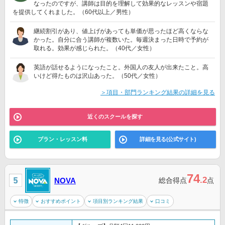
なったのですが、講師は目的を理解して効果的なレッスンや宿題
を提供してくれました。（60代以上／男性）
継続割引があり、値上げがあっても単価が思ったほど高くならな
かった。自分に合う講師が複数いた。毎週決まった日時で予約が
取れる。効果が感じられた。（40代／女性）
英語が話せるようになったこと。外国人の友人が出来たこと。高
いけど得たものは沢山あった。（50代／女性）
＞項目・部門ランキング結果の詳細を見る
近くのスクールを探す
プラン・レッスン料
詳細を見る(公式サイト)
74
.2
NOVA
総合得点
点
特徴
おすすめポイント
項目別ランキング結果
口コミ