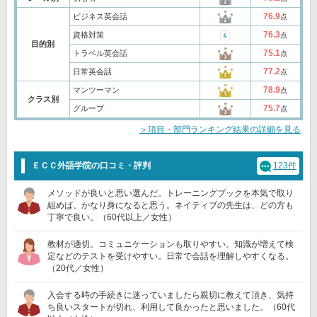
76.9
ビジネス英会話
点
76.3
資格対策
点
目的別
75.1
トラベル英会話
点
77.2
日常英会話
点
78.9
マンツーマン
点
クラス別
75.7
グループ
点
＞項目・部門ランキング結果の詳細を見る
ＥＣＣ外語学院の口コミ・評判
123件
メソッドが良いと思い選んだ。トレーニングブックを本気で取り
組めば、かなり身になると思う。ネイティブの先生は、どの方も
丁寧で良い。（60代以上／女性）
教材が適切。コミュニケーションも取りやすい。知識が増えて検
定などのテストを受けやすい。日常で会話を理解しやすくなる。
（20代／女性）
入会する時の手続きに迷っていましたら親切に教えて頂き、気持
ち良いスタートが切れ、利用して良かったと思いました。（60代