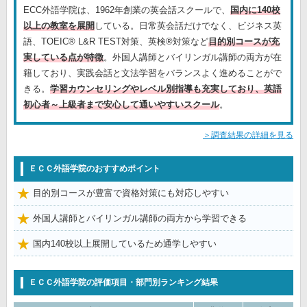
ECC外語学院は、1962年創業の英会話スクールで、
国内に140校
以上の教室を展開
している。日常英会話だけでなく、ビジネス英
語、TOEIC® L&R TEST対策、英検®対策など
目的別コースが充
実している点が特徴
。外国人講師とバイリンガル講師の両方が在
籍しており、実践会話と文法学習をバランスよく進めることがで
きる。
学習カウンセリングやレベル別指導も充実しており、英語
初心者～上級者まで安心して通いやすいスクール
。
＞調査結果の詳細を見る
ＥＣＣ外語学院のおすすめポイント
目的別コースが豊富で資格対策にも対応しやすい
外国人講師とバイリンガル講師の両方から学習できる
国内140校以上展開しているため通学しやすい
ＥＣＣ外語学院の評価項目・部門別ランキング結果