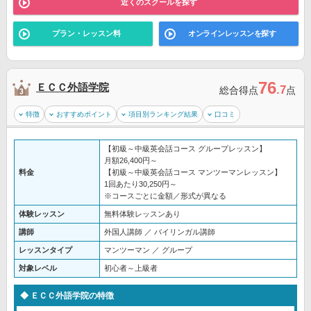
近くのスクールを探す
プラン・レッスン料
オンラインレッスンを探す
76
ＥＣＣ外語学院
.7
総合得点
点
特徴
おすすめポイント
項目別ランキング結果
口コミ
【初級～中級英会話コース グループレッスン】
月額26,400円～
料金
【初級～中級英会話コース マンツーマンレッスン】
1回あたり30,250円～
※コースごとに金額／形式が異なる
体験レッスン
無料体験レッスンあり
講師
外国人講師 ／ バイリンガル講師
レッスンタイプ
マンツーマン ／ グループ
対象レベル
初心者～上級者
ＥＣＣ外語学院の特徴