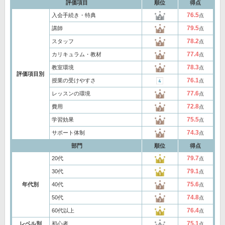
評価項目
順位
得点
76.5
入会手続き・特典
点
79.5
講師
点
78.2
スタッフ
点
77.4
カリキュラム・教材
点
78.3
教室環境
点
評価項目別
76.1
授業の受けやすさ
点
77.6
レッスンの環境
点
72.8
費用
点
75.5
学習効果
点
74.3
サポート体制
点
部門
順位
得点
79.7
20代
点
79.1
30代
点
75.6
年代別
40代
点
74.8
50代
点
76.4
60代以上
点
75.1
レベル別
初心者
点