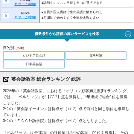
●講師やレッスン日時を自由に選択できる
▼ サービス詳細
●全員外国人講師で生の英語に触れられる
NOVA
▼ サービス詳細
●月謝制で始めやすく全国校舎数も多い
複数条件から評価の高いサービスを検索
目的別
（必須）
ビジネス英会話
資格対策
日常英会話
英会話教室 総合ランキング 総評
2026年の「英会話教室」における「オリコン顧客満足度(R) ランキング」
では、「ベルリッツ」が【77.7】点を獲得し、2年連続で総合1位を獲得
しました。
2位の「英会話イーオン」は得点が【77.2】点で前回と同じ順位を維持し
ています。
3位の「ＥＣＣ外語学院」は得点が【76.7】点となりました。
「ベルリッツ」は全10項目の評価項目の中の3項目で1位を獲得し、その