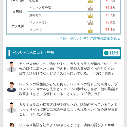
76.5
レベル別
初心者
点
76.8
ビジネス英会話
点
目的別
79.7
資格対策
点
78.0
マンツーマン
点
クラス別
77.4
グループ
点
＞項目・部門ランキング結果の詳細を見る
ベルリッツの口コミ・評判
118件
アクセスがいいので通いやすい。カリキュラムが優れていて、自
分の目標に沿った上達ができる。講師の質が高くわかりやすい。
日常会話だけでなくビジネスにも向いている。（40代／男性）
レッスンの雰囲気がとても良く、レッスンの質もとても良く、プ
ロフェッショナルな先生とスタッフの素晴らしさが、他の英会話
教室よりもとても優れていることです。（40代／女性）
カリキュラムや指導方針が明確なため、講師の言っていることを
しっかり守れば確実に英語を身につけられるという安心感がある
こと。（40代／男性）
ビジネス英語を効率よく学ぶことができ、講師の質がよくサポー