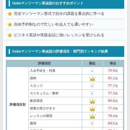
Gabaマンツーマン英会話のおすすめポイント
完全マンツーマン形式で自分の課題を重点的に学べる
自由予約制なので忙しい社会人でも通いやすい
ビジネス英語や実践会話に強いレッスンを受けられる
Gabaマンツーマン英会話の評価項目・部門別ランキング結果
評価項目
順位
得点
75.9
入会手続き・特典
点
81.1
講師
点
77.7
スタッフ
点
77.3
カリキュラム・教材
点
80.8
教室環境
点
評価項目別
77.4
授業の受けやすさ
点
78.4
レッスンの環境
点
69.5
費用
点