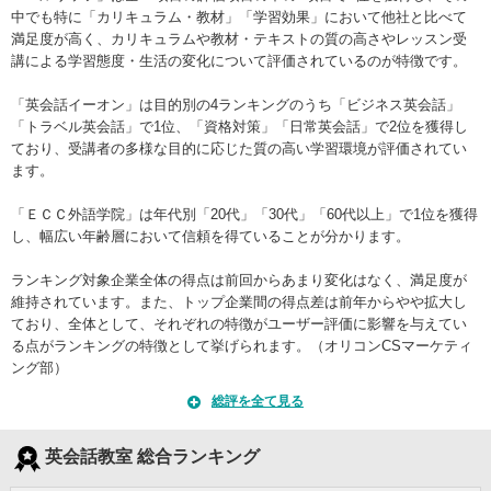
中でも特に「カリキュラム・教材」「学習効果」において他社と比べて
満足度が高く、カリキュラムや教材・テキストの質の高さやレッスン受
講による学習態度・生活の変化について評価されているのが特徴です。
「英会話イーオン」は目的別の4ランキングのうち「ビジネス英会話」
「トラベル英会話」で1位、「資格対策」「日常英会話」で2位を獲得し
ており、受講者の多様な目的に応じた質の高い学習環境が評価されてい
ます。
「ＥＣＣ外語学院」は年代別「20代」「30代」「60代以上」で1位を獲得
し、幅広い年齢層において信頼を得ていることが分かります。
ランキング対象企業全体の得点は前回からあまり変化はなく、満足度が
維持されています。また、トップ企業間の得点差は前年からやや拡大し
ており、全体として、それぞれの特徴がユーザー評価に影響を与えてい
る点がランキングの特徴として挙げられます。（オリコンCSマーケティ
ング部）
総評を全て見る
英会話教室 総合ランキング