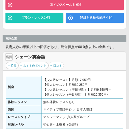
近くのスクールを探す
プラン・レッスン料
詳細を見る(公式サイト)
高評企業
規定人数の半数以上の回答があり、総合得点が60.0点以上の企業です。
シェーン英会話
特徴
おすすめポイント
口コミ
【少人数レッスン】月額17,050円～
【個人レッスン】月額30,250円～
料金
【少人数レッスン（平日昼間）】月額9,350円～
【個人レッスン（平日昼間）】月額20,350円～
体験レッスン
無料体験レッスンあり
講師
ネイティブ講師中心 ／ 日本人講師
レッスンタイプ
マンツーマン ／ 少人数グループ
対象レベル
初心者～上級者（6段階）