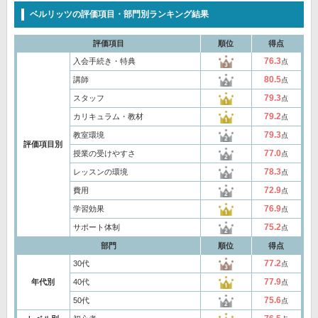
ベルリッツの評価項目・部門別ランキング結果
評価項目
順位
得点
76.3
入会手続き・特典
点
80.5
講師
点
79.3
スタッフ
点
79.2
カリキュラム・教材
点
79.3
教室環境
点
評価項目別
77.0
授業の受けやすさ
点
78.3
レッスンの環境
点
72.9
費用
点
76.9
学習効果
点
75.2
サポート体制
点
部門
順位
得点
77.2
30代
点
77.9
年代別
40代
点
75.6
50代
点