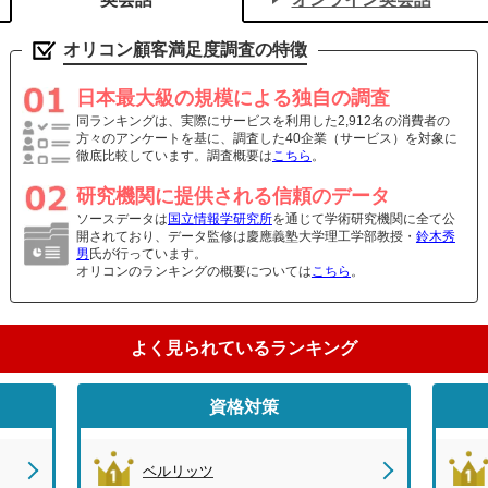
オリコン顧客満足度調査の特徴
日本最大級の規模による独自の調査
同ランキングは、実際にサービスを利用した2,912名の消費者の
方々のアンケートを基に、調査した40企業（サービス）を対象に
徹底比較しています。調査概要は
こちら
。
研究機関に提供される信頼のデータ
ソースデータは
国立情報学研究所
を通じて学術研究機関に全て公
開されており、データ監修は慶應義塾大学理工学部教授・
鈴木秀
男
氏が行っています。
オリコンのランキングの概要については
こちら
。
よく見られているランキング
資格対策
ベルリッツ