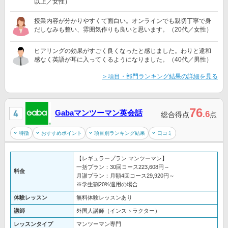
以上／女性）
授業内容が分かりやすくて面白い。オンラインでも親切丁寧で身
だしなみも整い、雰囲気作りも良いと思います。（20代／女性）
ヒアリングの効果がすごく良くなったと感じました。わりと違和
感なく英語が耳に入ってくるようになりました。（40代／男性）
＞項目・部門ランキング結果の詳細を見る
76
Gabaマンツーマン英会話
.6
総合得点
点
特徴
おすすめポイント
項目別ランキング結果
口コミ
【レギュラープラン マンツーマン】
一括プラン：30回コース223,608円～
料金
月謝プラン：月額4回コース29,920円～
※学生割20%適用の場合
体験レッスン
無料体験レッスンあり
講師
外国人講師（インストラクター）
レッスンタイプ
マンツーマン専門