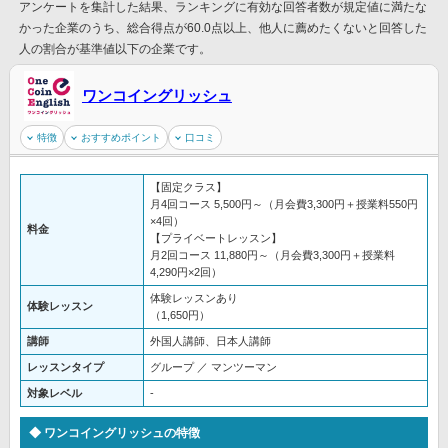
アンケートを集計した結果、ランキングに有効な回答者数が規定値に満たな
かった企業のうち、総合得点が60.0点以上、他人に薦めたくないと回答した
人の割合が基準値以下の企業です。
ワンコイングリッシュ
特徴
おすすめポイント
口コミ
【固定クラス】
月4回コース 5,500円～（月会費3,300円＋授業料550円
×4回）
料金
【プライベートレッスン】
月2回コース 11,880円～（月会費3,300円＋授業料
4,290円×2回）
体験レッスンあり
体験レッスン
（1,650円）
講師
外国人講師、日本人講師
レッスンタイプ
グループ ／ マンツーマン
対象レベル
-
ワンコイングリッシュの特徴