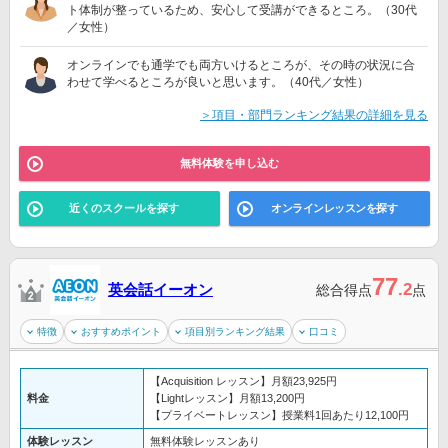
ト体制が整っているため、安心して受講ができるところ。（30代
／女性）
オンラインでも通学でも両方いけるところが、その時の状況に合
わせて学べるところが良いと思います。（40代／女性）
＞項目・部門ランキング結果の詳細を見る
無料体験を申し込む
近くのスクールを探す
オンラインレッスンを探す
77
.2
英会話イーオン
総合得点
点
特徴
おすすめポイント
項目別ランキング結果
口コミ
【Acquisition レッスン】月額23,925円
料金
【Lightレッスン】月額13,200円
【プライベートレッスン】授業料1回あたり12,100円
体験レッスン
無料体験レッスンあり