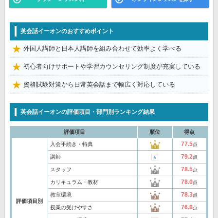
英会話イーオンのおすすめポイント
外国人講師と日本人講師を組み合わせて効率よく学べる
初心者向けサポートや学習カウンセリング制度が充実している
資格試験対策から日常英会話まで幅広く対応している
英会話イーオンの評価項目・部門別ランキング結果
評価項目
順位
得点
77.5
入会手続き・特典
点
79.2
講師
点
78.5
スタッフ
点
78.0
カリキュラム・教材
点
78.3
教室環境
点
評価項目別
76.8
授業の受けやすさ
点