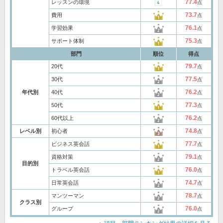
77.4
レッスンの環境
点
73.7
費用
点
76.1
学習効果
点
75.3
サポート体制
点
部門
順位
得点
79.7
20代
点
77.5
30代
点
76.2
年代別
40代
点
77.3
50代
点
76.2
60代以上
点
74.8
レベル別
初心者
点
77.7
ビジネス英会話
点
79.1
資格対策
点
目的別
76.0
トラベル英会話
点
74.7
日常英会話
点
78.7
マンツーマン
点
クラス別
76.0
グループ
点