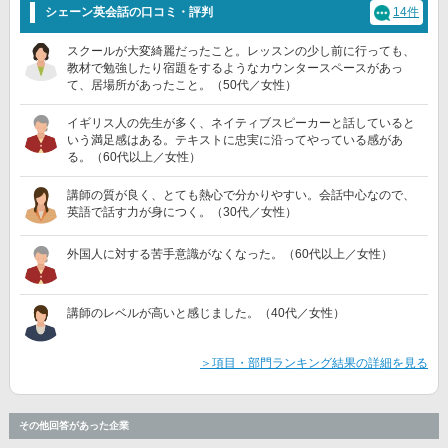
シェーン英会話の口コミ・評判
14件
スクールが大変綺麗だったこと。レッスンの少し前に行っても、
教材で勉強したり宿題をするようなカウンタースペースがあっ
て、居場所があったこと。（50代／女性）
イギリス人の先生が多く、ネイティブスピーカーと話していると
いう満足感はある。テキストに忠実に沿ってやっている感があ
る。（60代以上／女性）
講師の質が良く、とても熱心で分かりやすい。会話中心なので、
英語で話す力が身につく。（30代／女性）
外国人に対する苦手意識がなくなった。（60代以上／女性）
講師のレベルが高いと感じました。（40代／女性）
＞項目・部門ランキング結果の詳細を見る
その他回答があった企業