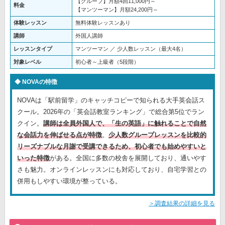
【グループ】月額4回11,000円～
料金
【マンツーマン】月額24,200円～
体験レッスン
無料体験レッスンあり
講師
外国人講師
レッスンタイプ
マンツーマン ／ 少人数レッスン（最大4名）
対象レベル
初心者～上級者（5段階）
NOVAの特徴
NOVAは「駅前留学」のキャッチコピーで知られる大手英会話ス
クール。2026年の「英会話教室ランキング」で総合第5位でラン
クイン。
講師は全員外国人で、「生の英語」に触れることで自然
な会話力を伸ばせる点が特徴
。
少人数グループレッスンを比較的
リーズナブルな月謝で受講できるため、初心者でも始めやすいと
いった特徴
がある。全国に多数の校舎を展開しており、通いやす
さも魅力。オンラインレッスンにも対応しており、自宅学習との
併用もしやすい環境が整っている。
＞調査結果の詳細を見る