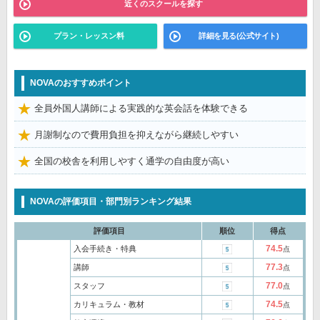
近くのスクールを探す
プラン・レッスン料
詳細を見る(公式サイト)
NOVAのおすすめポイント
全員外国人講師による実践的な英会話を体験できる
月謝制なので費用負担を抑えながら継続しやすい
全国の校舎を利用しやすく通学の自由度が高い
NOVAの評価項目・部門別ランキング結果
評価項目
順位
得点
74.5
入会手続き・特典
点
77.3
講師
点
77.0
スタッフ
点
74.5
カリキュラム・教材
点