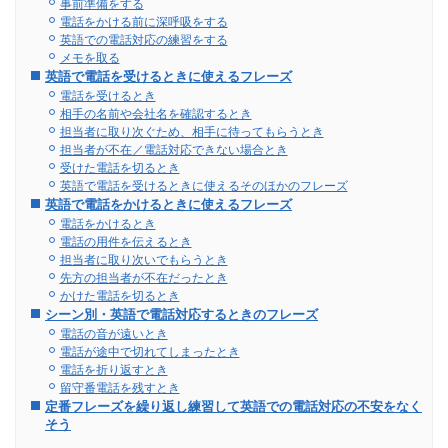
事前準備をする
電話をかける前に深呼吸をする
英語での電話対応の練習をする
メモを取る
英語で電話を受けるときに使えるフレーズ
電話を受けるとき
相手の名前や会社名を確認するとき
担当者に取り次ぐため、相手に待ってもらうとき
担当者が不在／電話対応できない場合とき
受けた電話を切るとき
英語で電話を受けるときに使えるそのほかのフレーズ
英語で電話をかけるときに使えるフレーズ
電話をかけるとき
電話の用件を伝えるとき
担当者に取り次いでもらうとき
先方の担当者が不在だったとき
かけた電話を切るとき
シーン別・英語で電話対応するときのフレーズ
電話の音が遠いとき
電話が途中で切れてしまったとき
電話を折り返すとき
留守番電話を残すとき
定番フレーズを繰り返し練習して英語での電話対応の不安をなく
そう