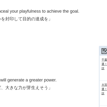
ceal your playfulness to achieve the goal.
心を封印して目的の達成を」
千葉
選
説
 will generate a greater power.
大宮
ば、大きな力が芽生えそう」
選
説