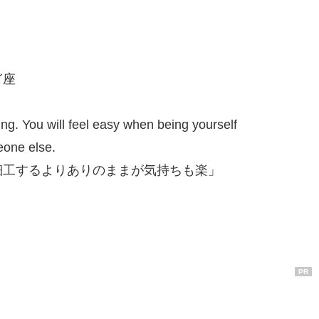
ぎ座
ing. You will feel easy when being yourself
eone else.
細工するよりありのままが気持ちも楽」
PR