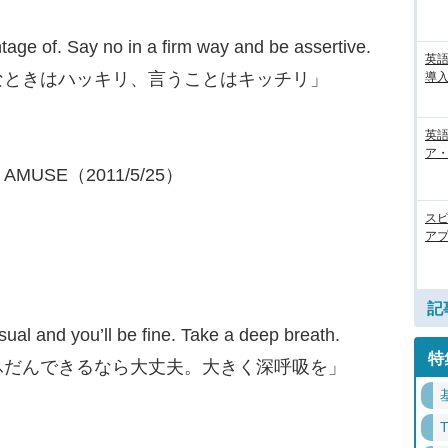
ntage of. Say no in a firm way and be assertive.
英
なときはハッキリ、言うことはキッチリ」
導入
英語
ア・
USE（2011/5/25）
ス
アプ
記
sual and you’ll be fine. Take a deep breath.
特
ふだんできるなら大丈夫。大きく深呼吸を」