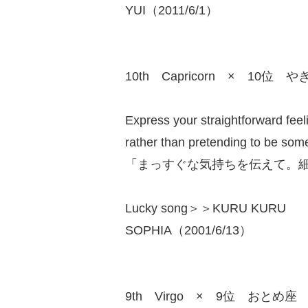
YUI（2011/6/1）
10th Capricorn × 10位 や
Express your straightforward feel
rather than pretending to be som
「まっすぐな気持ちを伝えて。
Lucky song＞＞KURU KURU
SOPHIA（2001/6/13）
9th Virgo × 9位 おとめ座