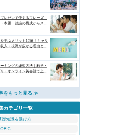
語プレゼンで使えるフレーズ
・本題・結論の構成からス...
を学ぶメリット12選！キャリ
収入・視野が広がる理由と...
ピーキングの練習方法｜独学・
リ・オンライン英会話で上...
事をもっと見る ≫
集カテゴリ一覧
基礎知識＆選び方
TOEIC