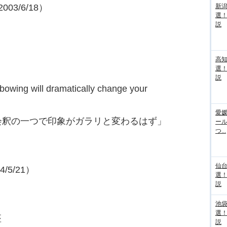
03/6/18）
新
選
説
高
選
説
 bowing will dramatically change your
愛媛
会釈の一つで印象がガラリと変わるはず」
ー
つ...
仙
/5/21）
選
説
池袋
選
座
説